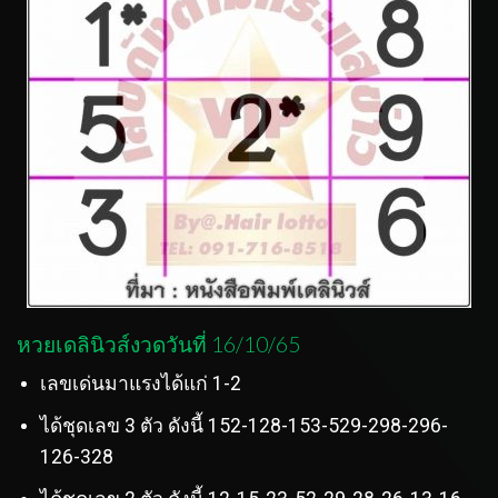
หวยเดลินิวส์งวดวันที่ 16/10/65
เลขเด่นมาแรงได้แก่ 1-2
ได้ชุดเลข 3 ตัว ดังนี้ 152-128-153-529-298-296-
126-328