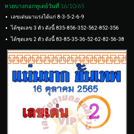
หวยบางกอกทูเดย์วันที่ 16/10/65
เลขเด่นมาแรงได้แก่ 8-3-5-2-6-9
ได้ชุดเลข 3 ตัว ดังนี้ 835-856-352-562-852-356
ได้ชุดเลข 2 ตัว ดังนี้ 83-85-35-36-52-62-82-56-38