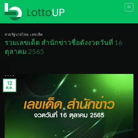
Skip
to
content
หวยรัฐบาลไทย
,
เลขเด็ด
รวมเลขเด็ด สำนักข่าวชื่อดังงวดวันที่ 16
ตุลาคม 2565
12
ต.ค.