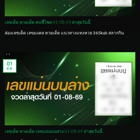
เลขเด็ด หวยเด็ด ฅนชี้โชค 01-08-69 ล่าสุดวันนี้
ส่องเลขเด็ด เลขมงคล หวยเด็ด แนวทางแทงหวย 365kub สลากกิน
01
ส.ค.
เลขเด็ด หวยเด็ด เลขแม่นบนล่าง 01-08-69 ล่าสุดวันนี้