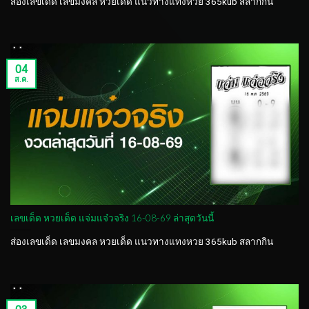
ส่องเลขเด็ด เลขมงคล หวยเด็ด แนวทางแทงหวย 365kub สลากกิน
04
ส.ค.
เลขเด็ด หวยเด็ด แจ่มแจ๋วจริง 16-08-69 ล่าสุดวันนี้
ส่องเลขเด็ด เลขมงคล หวยเด็ด แนวทางแทงหวย 365kub สลากกิน