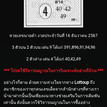
หวยเลขนายดำ งวดประจำวันที่ 16 ธันวาคม 2567
3 ตัวบน 2 ตัวบน เด่น 9 ได้แก่ 391,896,91,94,96
2 ตัวล่าง เด่น 4 ได้แก่ 40,42,49
*** โปรดใช้วิจารณญาณในการวิเคราะห์อย่างถี่ถ้วน ***
อย่างไรก็ตาม ด้วยความห่วงใยจากทาง
Lottoup
ถึง
สมาชิกของเราทุกคนเลขเด็ดจากสำนักต่างๆที่ทางเรา
นำมาฝากนั้นเป็นเพียงแนวทางช่วยเสริมในการเดิมพัน
เท่านั้น ดังนั้นควรใช้วิจารณญาณในการซื้ออย่าง