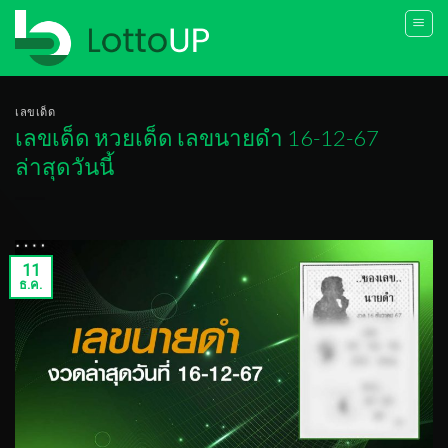
Skip
to
content
เลขเด็ด
เลขเด็ด หวยเด็ด เลขนายดำ 16-12-67
ล่าสุดวันนี้
11
ธ.ค.