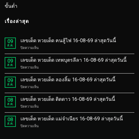
ขั้นต่ำ
เรื่องล่าสุด
เลขเด็ด หวยเด็ด ฅนสู้ไฟ 16-08-69 ล่าสุดวันนี้
09
ส.ค.
บน
ปิดความเห็น
เลข
เด็ด
เลขเด็ด หวยเด็ด เทพบุตรลีลา 16-08-69 ล่าสุดวันนี้
09
หวย
ส.ค.
บน
ปิดความเห็น
เด็ด
เลข
ฅน
เด็ด
เลขเด็ด หวยเด็ด ลองลิ้ม 16-08-69 ล่าสุดวันนี้
สู้
09
หวย
ส.ค.
ไฟ
บน
ปิดความเห็น
เด็ด
16-
เลข
เทพ
08-
เด็ด
เลขเด็ด หวยเด็ด ติดดาว 16-08-69 ล่าสุดวันนี้
บุตร
08
69
หวย
ส.ค.
ลีลา
ล่าสุด
บน
ปิดความเห็น
เด็ด
16-
วัน
เลข
ลอง
08-
นี้
เด็ด
เลขเด็ด หวยเด็ด แม่จำเนียร 16-08-69 ล่าสุดวันนี้
ลิ้ม
08
69
หวย
ส.ค.
16-
ล่าสุด
บน
ปิดความเห็น
เด็ด
08-
วัน
เลข
ติด
69
นี้
เด็ด
ดาว