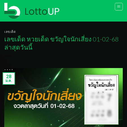
Skip
to
content
เลขเด็ด
เลขเด็ด หวยเด็ด ขวัญใจนักเสี่ยง 01-02-68
ล่าสุดวันนี้
28
ม.ค.