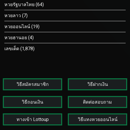
หวยรัฐบาลไทย
(64)
หวยลาว
(7)
หวยออนไลน์
(19)
หวยฮานอย
(4)
เลขเด็ด
(1,878)
วิธีสมัครสมาชิก
วิธีฝากเงิน
วิธีถอนเงิน
ติดต่อสอบถาม
ทางเข้า Lottoup
วิธีแทงหวยออนไลน์