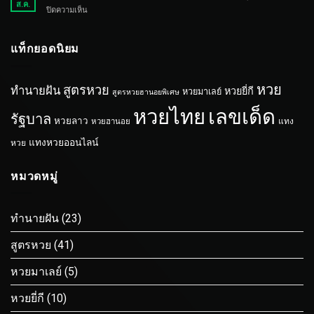
หวย
ส.ค.
16-
ล่าสุด
บน
ปิดความเห็น
เด็ด
08-
วัน
เลข
ติด
69
นี้
เด็ด
ดาว
ล่าสุด
หวย
แท็กยอดนิยม
16-
วัน
เด็ด
08-
นี้
แม่
69
จำเนียร
ล่าสุด
หวย
สูตรหวย
ทำนายฝัน
หวยยี่กี
หวยมาเลย์
สูตรหวยฮานอยพิเศษ
16-
วัน
08-
นี้
หวยไทย
เลขเด็ด
รัฐบาล
69
หวยลาว
หวยฮานอย
แทง
ล่าสุด
วัน
แทงหวยออนไลน์
หวย
นี้
หมวดหมู่
ทำนายฝัน
(23)
สูตรหวย
(41)
หวยมาเลย์
(5)
หวยยี่กี
(10)