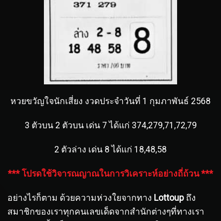
หวยขวัญใจนักเสี่ยง งวดประจำวันที่ 1 กุมภาพันธ์ 2568
3 ตัวบน 2 ตัวบน เด่น 7 ได้แก่ 374,279,71,72,79
2 ตัวล่าง เด่น 8 ได้แก่ 18,48,58
*** โปรดใช้วิจารณญาณในการวิเคราะห์อย่างถี่ถ้วน ***
อย่างไรก็ตาม ด้วยความห่วงใยจากทาง
Lottoup
ถึง
สมาชิกของเราทุกคนเลขเด็ดจากสำนักต่างๆที่ทางเรา