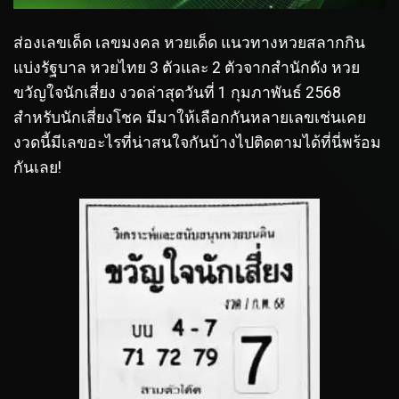
ส่องเลขเด็ด เลขมงคล หวยเด็ด แนวทางหวยสลากกิน
แบ่งรัฐบาล หวยไทย 3 ตัวและ 2 ตัวจากสำนักดัง หวย
ขวัญใจนักเสี่ยง งวดล่าสุดวันที่ 1 กุมภาพันธ์ 2568
สำหรับนักเสี่ยงโชค มีมาให้เลือกกันหลายเลขเช่นเคย
งวดนี้มีเลขอะไรที่น่าสนใจกันบ้างไปติดตามได้ที่นี่พร้อม
กันเลย!