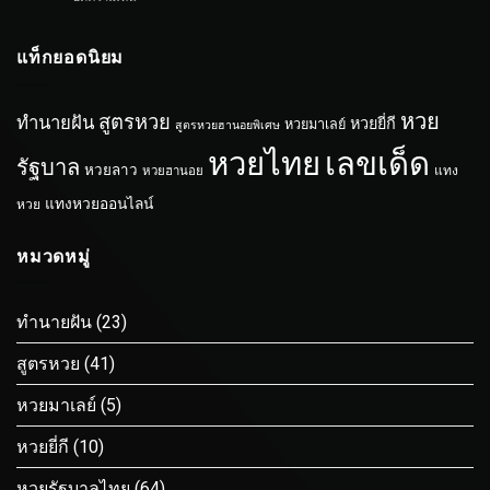
เด็ด
08-
วัน
เลข
ติด
69
นี้
เด็ด
ดาว
ล่าสุด
หวย
แท็กยอดนิยม
16-
วัน
เด็ด
08-
นี้
แม่
69
จำเนียร
ล่าสุด
หวย
สูตรหวย
ทำนายฝัน
หวยยี่กี
หวยมาเลย์
สูตรหวยฮานอยพิเศษ
16-
วัน
08-
นี้
หวยไทย
เลขเด็ด
รัฐบาล
69
หวยลาว
หวยฮานอย
แทง
ล่าสุด
วัน
แทงหวยออนไลน์
หวย
นี้
หมวดหมู่
ทำนายฝัน
(23)
สูตรหวย
(41)
หวยมาเลย์
(5)
หวยยี่กี
(10)
หวยรัฐบาลไทย
(64)