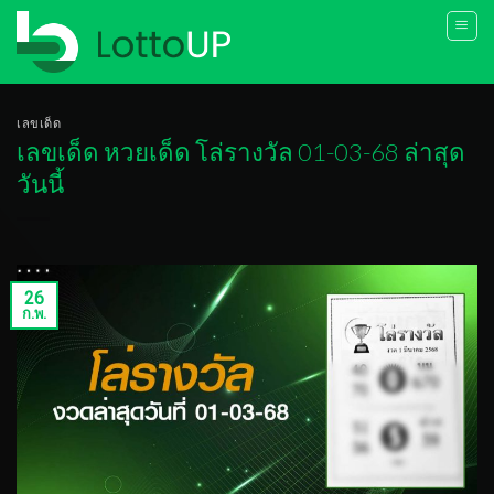
Skip
to
content
เลขเด็ด
เลขเด็ด หวยเด็ด โล่รางวัล 01-03-68 ล่าสุด
วันนี้
26
ก.พ.