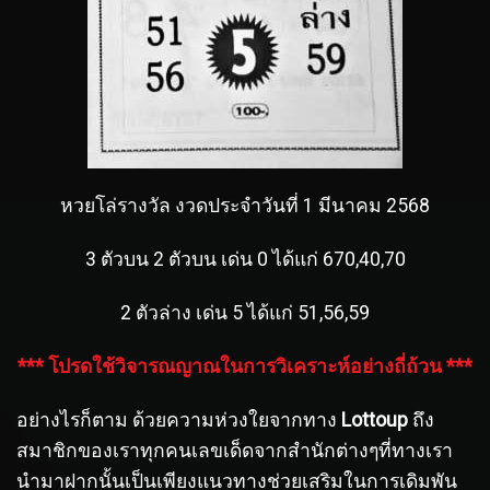
หวยโล่รางวัล งวดประจำวันที่ 1 มีนาคม 2568
3 ตัวบน 2 ตัวบน เด่น 0 ได้แก่ 670,40,70
2 ตัวล่าง เด่น 5 ได้แก่ 51,56,59
*** โปรดใช้วิจารณญาณในการวิเคราะห์อย่างถี่ถ้วน ***
อย่างไรก็ตาม ด้วยความห่วงใยจากทาง
Lottoup
ถึง
สมาชิกของเราทุกคนเลขเด็ดจากสำนักต่างๆที่ทางเรา
นำมาฝากนั้นเป็นเพียงแนวทางช่วยเสริมในการเดิมพัน