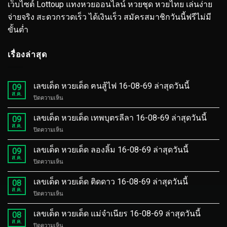
เว็บไซต์ Lottoup แทงหวยออนไลน์ หวยชุด หวยไทย เล่นง่าย
จ่ายจริง สะดวกรวดเร็ว ได้เงินเร็ว สมัครสมาชิกวันนี้ฟรีไม่มี
ขั้นต่ำ
เรื่องล่าสุด
เลขเด็ด หวยเด็ด ฅนสู้ไฟ 16-08-69 ล่าสุดวันนี้
09
ส.ค.
บน
ปิดความเห็น
เลข
เด็ด
เลขเด็ด หวยเด็ด เทพบุตรลีลา 16-08-69 ล่าสุดวันนี้
09
หวย
ส.ค.
บน
ปิดความเห็น
เด็ด
เลข
ฅน
เด็ด
เลขเด็ด หวยเด็ด ลองลิ้ม 16-08-69 ล่าสุดวันนี้
สู้
09
หวย
ส.ค.
ไฟ
บน
ปิดความเห็น
เด็ด
16-
เลข
เทพ
08-
เด็ด
เลขเด็ด หวยเด็ด ติดดาว 16-08-69 ล่าสุดวันนี้
บุตร
08
69
หวย
ส.ค.
ลีลา
ล่าสุด
บน
ปิดความเห็น
เด็ด
16-
วัน
เลข
ลอง
08-
นี้
เด็ด
เลขเด็ด หวยเด็ด แม่จำเนียร 16-08-69 ล่าสุดวันนี้
ลิ้ม
08
69
หวย
ส.ค.
16-
ล่าสุด
บน
ปิดความเห็น