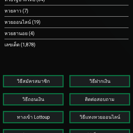
หวยลาว
(7)
หวยออนไลน์
(19)
หวยฮานอย
(4)
เลขเด็ด
(1,878)
วิธีสมัครสมาชิก
วิธีฝากเงิน
วิธีถอนเงิน
ติดต่อสอบถาม
ทางเข้า Lottoup
วิธีแทงหวยออนไลน์