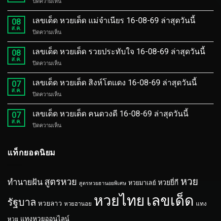
บน
ปิดความเห็น
เลข
เด็ด
เลขเด็ด หวยเด็ด แม่จำเนียร 16-08-69 ล่าสุดวันนี้
08
หวย
ส.ค.
บน
ปิดความเห็น
เด็ด
เลข
ติด
เด็ด
เลขเด็ด หวยเด็ด รวยประทับใจ 16-08-69 ล่าสุดวันนี้
ดาว
08
หวย
ส.ค.
16-
บน
ปิดความเห็น
เด็ด
08-
เลข
แม่
69
เด็ด
เลขเด็ด หวยเด็ด สิงห์โตแดง 16-08-69 ล่าสุดวันนี้
จำเนียร
07
ล่าสุด
หวย
ส.ค.
16-
วัน
บน
ปิดความเห็น
เด็ด
08-
นี้
เลข
รวย
69
เด็ด
เลขเด็ด หวยเด็ด คนดวงดี 16-08-69 ล่าสุดวันนี้
ประทับ
07
ล่าสุด
หวย
ส.ค.
ใจ
วัน
บน
ปิดความเห็น
เด็ด
16-
นี้
เลข
สิงห์
08-
เด็ด
โต
69
หวย
แท็กยอดนิยม
แดง
ล่าสุด
เด็ด
16-
วัน
คน
08-
นี้
ดวง
69
หวย
สูตรหวย
ทำนายฝัน
หวยยี่กี
หวยมาเลย์
สูตรหวยฮานอยพิเศษ
ดี
ล่าสุด
16-
วัน
หวยไทย
เลขเด็ด
รัฐบาล
08-
หวยลาว
นี้
หวยฮานอย
แทง
69
ล่าสุด
แทงหวยออนไลน์
หวย