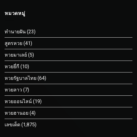
วัน
นี้
หมวดหมู่
ทำนายฝัน
(23)
สูตรหวย
(41)
หวยมาเลย์
(5)
หวยยี่กี
(10)
หวยรัฐบาลไทย
(64)
หวยลาว
(7)
หวยออนไลน์
(19)
หวยฮานอย
(4)
เลขเด็ด
(1,875)