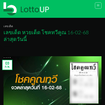
Skip
to
content
เลขเด็ด
เลขเด็ด หวยเด็ด โชคทวีคูณ 16-02-68
ล่าสุดวันนี้
03
ก.พ.