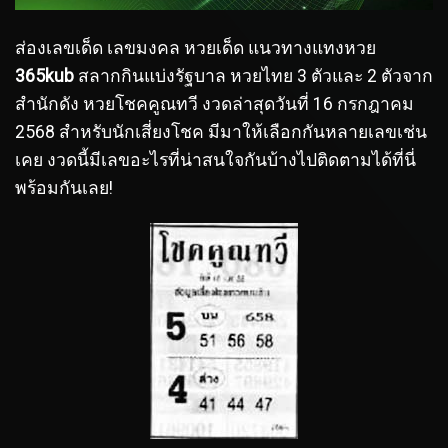
ส่องเลขเด็ด เลขมงคล หวยเด็ด แนวทางแทงหวย
365kub
สลากกินแบ่งรัฐบาล หวยไทย 3 ตัวและ 2 ตัวจาก
สำนักดัง หวยโชคคูณทวี งวดล่าสุดวันที่ 16 กรกฎาคม
2568 สำหรับนักเสี่ยงโชค มีมาให้เลือกกันหลายเลขเช่น
เคย งวดนี้มีเลขอะไรที่น่าสนใจกันบ้างไปติดตามได้ที่นี่
พร้อมกันเลย!