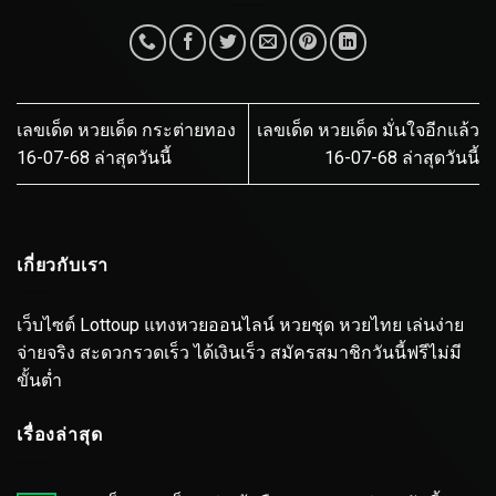
เลขเด็ด หวยเด็ด กระต่ายทอง
เลขเด็ด หวยเด็ด มั่นใจอีกแล้ว
16-07-68 ล่าสุดวันนี้
16-07-68 ล่าสุดวันนี้
เกี่ยวกับเรา
เว็บไซต์ Lottoup แทงหวยออนไลน์ หวยชุด หวยไทย เล่นง่าย
จ่ายจริง สะดวกรวดเร็ว ได้เงินเร็ว สมัครสมาชิกวันนี้ฟรีไม่มี
ขั้นต่ำ
เรื่องล่าสุด