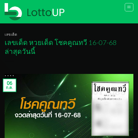
Skip
to
content
เลขเด็ด
เลขเด็ด หวยเด็ด โชคคูณทวี 16-07-68
ล่าสุดวันนี้
06
ก.ค.