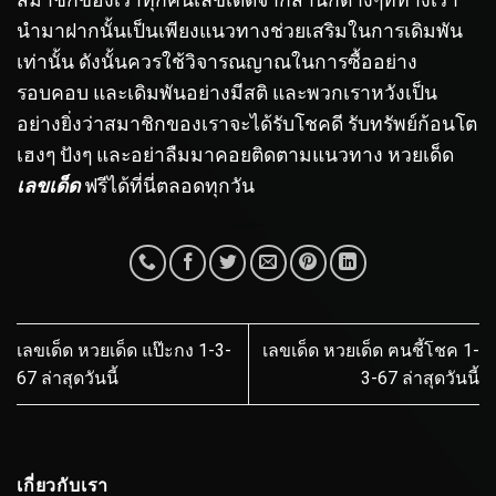
นำมาฝากนั้นเป็นเพียงแนวทางช่วยเสริมในการเดิมพัน
เท่านั้น ดังนั้นควรใช้วิจารณญาณในการซื้ออย่าง
รอบคอบ และเดิมพันอย่างมีสติ และพวกเราหวังเป็น
อย่างยิ่งว่าสมาชิกของเราจะได้รับโชคดี รับทรัพย์ก้อนโต
เฮงๆ ปังๆ และอย่าลืมมาคอยติดตามแนวทาง หวยเด็ด
เลขเด็ด
ฟรีได้ที่นี่ตลอดทุกวัน
เลขเด็ด หวยเด็ด แป๊ะกง 1-3-
เลขเด็ด หวยเด็ด ฅนชี้โชค 1-
67 ล่าสุดวันนี้
3-67 ล่าสุดวันนี้
เกี่ยวกับเรา