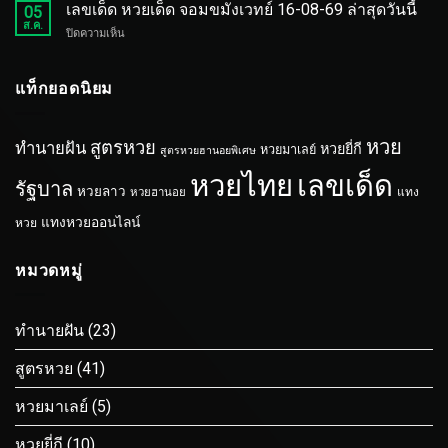
นี้
เด็ด
เลขเด็ด หวยเด็ด จอมขมังเวทย์ 16-08-69 ล่าสุดวันนี้
เจ้า
05
69
หวย
ส.ค.
มือ
ล่าสุด
บน
ปิดความเห็น
เด็ด
16-
วัน
เลข
นก
08-
นี้
เด็ด
ตา
69
หวย
แท็กยอดนิยม
ทิพย์
ล่าสุด
เด็ด
16-
วัน
จอม
08-
นี้
ขมัง
69
หวย
สูตรหวย
ทำนายฝัน
หวยยี่กี
หวยมาเลย์
สูตรหวยฮานอยพิเศษ
เวทย์
ล่าสุด
16-
วัน
หวยไทย
เลขเด็ด
รัฐบาล
08-
หวยลาว
นี้
หวยฮานอย
แทง
69
ล่าสุด
แทงหวยออนไลน์
หวย
วัน
นี้
หมวดหมู่
ทำนายฝัน
(23)
สูตรหวย
(41)
หวยมาเลย์
(5)
หวยยี่กี
(10)