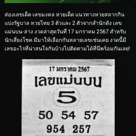
ส่องเลขเด็ด เลขมงคล หวยเด็ด แนวทางหวยสลากกิน
แบ่งรัฐบาล หวยไทย 3 ตัวและ 2 ตัวจากสำนักดัง เลข
แม่นบน-ล่าง งวดล่าสุดวันที่ 17 มกราคม 2567 สำหรับ
นักเสี่ยงโชค มีมาให้เลือกกันหลายเลขเช่นเคย งวดนี้มี
เลขอะไรที่น่าสนใจกันบ้างไปติดตามได้ที่นี่พร้อมกันเลย!