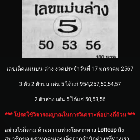
เลขเด็ดแม่นบน-ล่าง งวดประจำวันที่ 17 มกราคม 2567
3 ตัว 2 ตัวบน เด่น 5 ได้แก่ 954,257,50,54,57
2 ตัวล่าง เด่น 5 ได้แก่ 50,53,56
*** โปรดใช้วิจารณญาณในการวิเคราะห์อย่างถี่ถ้วน ***
อย่างไรก็ตาม ด้วยความห่วงใยจากทาง
Lottoup
ถึง
สมาชิกของเราทุกคนเลขเด็ดจากสำนักต่างๆที่ทางเรา