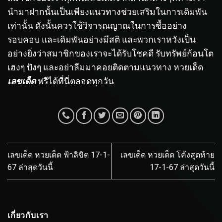
นำมาฝากนั้นเป็นเพียงแนวทางช่วยเสริมในการเดิมพัน
เท่านั้น ดังนั้นควรใช้วิจารณญาณในการซื้ออย่าง
รอบคอบ และเดิมพันอย่างมีสติ และพวกเราหวังเป็น
อย่างยิ่งว่าสมาชิกของเราจะได้รับโชคดี รับทรัพย์ก้อนโต
เฮงๆ ปังๆ และอย่าลืมมาคอยติดตามแนวทาง หวยเด็ด
เลขเด็ด
ฟรีได้ที่นี่ตลอดทุกวัน
เลขเด็ด หวยเด็ด ฟ้าลิขิต 17-1-
เลขเด็ด หวยเด็ด โค้งสุดท้าย
67 ล่าสุดวันนี้
17-1-67 ล่าสุดวันนี้
เกี่ยวกับเรา