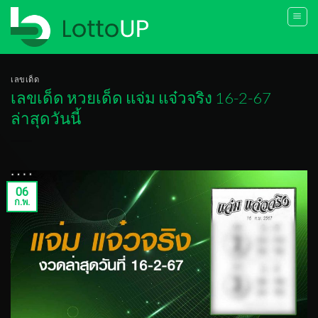
Skip
to
content
เลขเด็ด
เลขเด็ด หวยเด็ด แจ่ม แจ๋วจริง 16-2-67
ล่าสุดวันนี้
06
ก.พ.