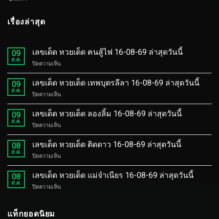
เรื่องล่าสุด
เลขเด็ด หวยเด็ด ฅนสู้ไฟ 16-08-69 ล่าสุดวันนี้
09
ส.ค.
บน
ปิดความเห็น
เลข
เด็ด
เลขเด็ด หวยเด็ด เทพบุตรลีลา 16-08-69 ล่าสุดวันนี้
09
หวย
ส.ค.
บน
ปิดความเห็น
เด็ด
เลข
ฅน
เด็ด
เลขเด็ด หวยเด็ด ลองลิ้ม 16-08-69 ล่าสุดวันนี้
สู้
09
หวย
ส.ค.
ไฟ
บน
ปิดความเห็น
เด็ด
16-
เลข
เทพ
08-
เด็ด
เลขเด็ด หวยเด็ด ติดดาว 16-08-69 ล่าสุดวันนี้
บุตร
08
69
หวย
ส.ค.
ลีลา
ล่าสุด
บน
ปิดความเห็น
เด็ด
16-
วัน
เลข
ลอง
08-
นี้
เด็ด
เลขเด็ด หวยเด็ด แม่จำเนียร 16-08-69 ล่าสุดวันนี้
ลิ้ม
08
69
หวย
ส.ค.
16-
ล่าสุด
บน
ปิดความเห็น
เด็ด
08-
วัน
เลข
ติด
69
นี้
เด็ด
ดาว
ล่าสุด
หวย
แท็กยอดนิยม
16-
วัน