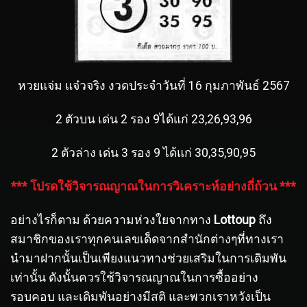
หวยแจ่ม แจ๋วจริง งวดประจำวันที่ 16 กุมภาพันธ์ 2567
2 ตัวบน เด่น 2 รอง 9ได้แก่ 23,26,93,96
2 ตัวล่าง เด่น 3 รอง 9 ได้แก่ 30,35,90,95
*** โปรดใช้วิจารณญาณในการวิเคราะห์อย่างถี่ถ้วน ***
อย่างไรก็ตาม ด้วยความห่วงใยจากทาง
Lottoup
ถึง
สมาชิกของเราทุกคนเลขเด็ดจากสำนักต่างๆที่ทางเรา
นำมาฝากนั้นเป็นเพียงแนวทางช่วยเสริมในการเดิมพัน
เท่านั้น ดังนั้นควรใช้วิจารณญาณในการซื้ออย่าง
รอบคอบ และเดิมพันอย่างมีสติ และพวกเราหวังเป็น