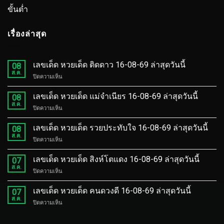
ขั้นต่ำ
เรื่องล่าสุด
เลขเด็ด หวยเด็ด ติดดาว 16-08-69 ล่าสุดวันนี้
08
ส.ค.
บน
ปิดความเห็น
เลข
เด็ด
เลขเด็ด หวยเด็ด แม่จำเนียร 16-08-69 ล่าสุดวันนี้
08
หวย
ส.ค.
บน
ปิดความเห็น
เด็ด
เลข
ติด
เด็ด
เลขเด็ด หวยเด็ด รวยประทับใจ 16-08-69 ล่าสุดวันนี้
ดาว
08
หวย
ส.ค.
16-
บน
ปิดความเห็น
เด็ด
08-
เลข
แม่
69
เด็ด
เลขเด็ด หวยเด็ด สิงห์โตแดง 16-08-69 ล่าสุดวันนี้
จำเนียร
07
ล่าสุด
หวย
ส.ค.
16-
วัน
บน
ปิดความเห็น
เด็ด
08-
นี้
เลข
รวย
69
เด็ด
เลขเด็ด หวยเด็ด คนดวงดี 16-08-69 ล่าสุดวันนี้
ประทับ
07
ล่าสุด
หวย
ส.ค.
ใจ
วัน
บน
ปิดความเห็น
เด็ด
16-
นี้
เลข
สิงห์
08-
เด็ด
โต