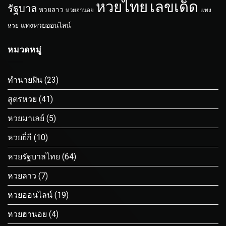
วัน
หวยไทย
เลขเด็ด
รัฐบาล
69
หวยลาว
นี้
หวยฮานอย
แทง
ล่าสุด
วัน
แทงหวยออนไลน์
หวย
นี้
หมวดหมู่
ทำนายฝัน
(23)
สูตรหวย
(41)
หวยมาเลย์
(5)
หวยยี่กี
(10)
หวยรัฐบาลไทย
(64)
หวยลาว
(7)
หวยออนไลน์
(19)
หวยฮานอย
(4)