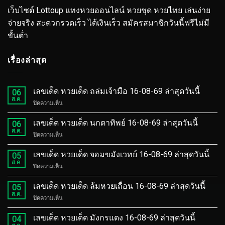
เว็บไซต์ Lottoup แทงหวยออนไลน์ หวยชุด หวยไทย เล่นง่าย
จ่ายจริง สะดวกรวดเร็ว ได้เงินเร็ว สมัครสมาชิกวันนี้ฟรีไม่มี
ขั้นต่ำ
เรื่องล่าสุด
เลขเด็ด หวยเด็ด ถล่มเจ้ามือ 16-08-69 ล่าสุดวันนี้
06
ส.ค.
บน
ปิดความเห็น
เลข
เด็ด
เลขเด็ด หวยเด็ด นกตาทิพย์ 16-08-69 ล่าสุดวันนี้
06
หวย
ส.ค.
บน
ปิดความเห็น
เด็ด
เลข
ถล่ม
เด็ด
เลขเด็ด หวยเด็ด จอมขมังเวทย์ 16-08-69 ล่าสุดวันนี้
เจ้า
05
หวย
ส.ค.
มือ
บน
ปิดความเห็น
เด็ด
16-
เลข
นก
08-
เด็ด
เลขเด็ด หวยเด็ด ล้มหวยเถื่อน 16-08-69 ล่าสุดวันนี้
ตา
05
69
หวย
ส.ค.
ทิพย์
ล่าสุด
บน
ปิดความเห็น
เด็ด
16-
วัน
เลข
จอม
08-
นี้
เด็ด
เลขเด็ด หวยเด็ด มังกรแดง 16-08-69 ล่าสุดวันนี้
ขมัง
04
69
หวย