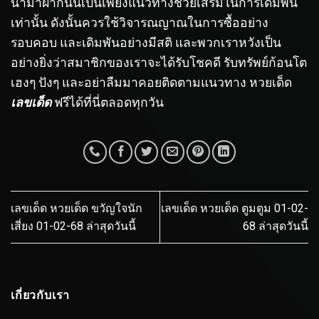
นำมาฝากนั้นเป็นเพียงแนวทางช่วยเสริมในการเดิมพัน
เท่านั้น ดังนั้นควรใช้วิจารณญาณในการซื้ออย่าง
รอบคอบ และเดิมพันอย่างมีสติ และพวกเราหวังเป็น
อย่างยิ่งว่าสมาชิกของเราจะได้รับโชคดี รับทรัพย์ก้อนโต
เฮงๆ ปังๆ และอย่าลืมมาคอยติดตามแนวทาง หวยเด็ด
เลขเด็ด
ฟรีได้ที่นี่ตลอดทุกวัน
เลขเด็ด หวยเด็ด ขวัญใจนัก
เลขเด็ด หวยเด็ด ตูมตูม 01-02-
เสี่ยง 01-02-68 ล่าสุดวันนี้
68 ล่าสุดวันนี้
เกี่ยวกับเรา