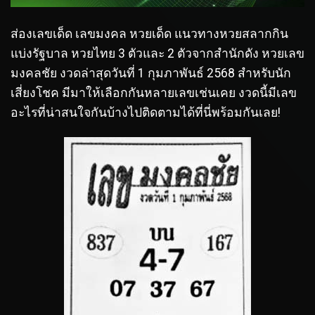
ส่องเลขเด็ด เลขมงคล หวยเด็ด แนวทางหวยสลากกิน
แบ่งรัฐบาล หวยไทย 3 ตัวและ 2 ตัวจากสำนักดัง หวยเลข
มงคลชัย งวดล่าสุดวันที่ 1 กุมภาพันธ์ 2568 สำหรับนัก
เสี่ยงโชค มีมาให้เลือกกันหลายเลขเช่นเคย งวดนี้มีเลข
อะไรที่น่าสนใจกันบ้างไปติดตามได้ที่นี่พร้อมกันเลย!