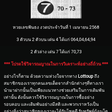
หวยเลขฟันธง งวดประจำวันที่ 1 เมษายน 2568
3 ตัวบน 2 ตัวบน เด่น 4 ได้แก่ 064,04,64,94
2 ตัวล่าง เด่น 7 ได้แก่ 70,73
*** โปรดใช้วิจารณญาณในการวิเคราะห์อย่างถี่ถ้วน ***
อย่างไรก็ตาม ด้วยความห่วงใยจากทาง
Lottoup
ถึง
สมาชิกของเราทุกคนเลขเด็ดจากสำนักต่างๆที่ทางเรา
นำมาฝากนั้นเป็นเพียงแนวทางช่วยเสริมในการเดิมพัน
เท่านั้น ดังนั้นควรใช้วิจารณญาณในการซื้ออย่าง
รอบคอบ และเดิมพันอย่างมีสติ และพวกเราหวังเป็น
อย่างยิ่งว่าสมาชิกของเราจะได้รับโชคดี รับทรัพย์ก้อนโต