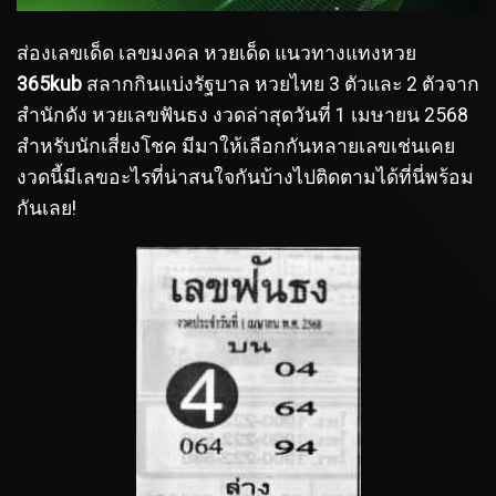
ส่องเลขเด็ด เลขมงคล หวยเด็ด แนวทางแทงหวย
365kub
สลากกินแบ่งรัฐบาล หวยไทย 3 ตัวและ 2 ตัวจาก
สำนักดัง หวยเลขฟันธง งวดล่าสุดวันที่ 1 เมษายน 2568
สำหรับนักเสี่ยงโชค มีมาให้เลือกกันหลายเลขเช่นเคย
งวดนี้มีเลขอะไรที่น่าสนใจกันบ้างไปติดตามได้ที่นี่พร้อม
กันเลย!