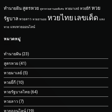
จอม
08-
นี้
ขมัง
69
หวย
สูตรหวย
ทำนายฝัน
หวยยี่กี
หวยมาเลย์
สูตรหวยฮานอยพิเศษ
เวทย์
ล่าสุด
16-
วัน
หวยไทย
เลขเด็ด
รัฐบาล
08-
หวยลาว
นี้
หวยฮานอย
แทง
69
ล่าสุด
แทงหวยออนไลน์
หวย
วัน
นี้
หมวดหมู่
ทำนายฝัน
(23)
สูตรหวย
(41)
หวยมาเลย์
(5)
หวยยี่กี
(10)
หวยรัฐบาลไทย
(64)
หวยลาว
(7)
หวยออนไลน์
(19)