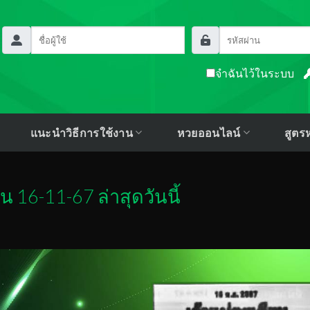
username
password
จำฉันไว้ในระบบ
แนะนำวิธีการใช้งาน
หวยออนไลน์
สูตร
น 16-11-67 ล่าสุดวันนี้