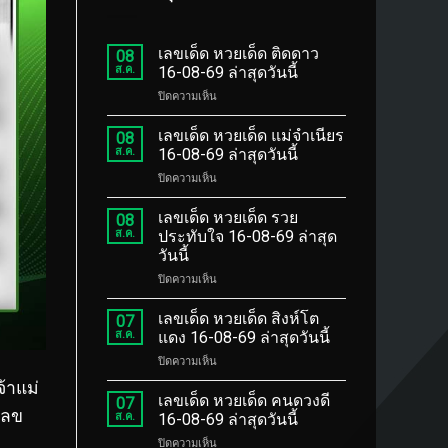
เลขเด็ด หวยเด็ด ติดดาว
08
ส.ค.
16-08-69 ล่าสุดวันนี้
บน
ปิดความเห็น
เลข
เด็ด
เลขเด็ด หวยเด็ด แม่จำเนียร
08
หวย
ส.ค.
16-08-69 ล่าสุดวันนี้
เด็ด
บน
ปิดความเห็น
ติด
เลข
ดาว
เด็ด
เลขเด็ด หวยเด็ด รวย
16-
08
หวย
08-
ส.ค.
ประทับใจ 16-08-69 ล่าสุด
เด็ด
69
วันนี้
แม่
ล่าสุด
บน
ปิดความเห็น
จำเนียร
วัน
เลข
16-
นี้
เด็ด
08-
เลขเด็ด หวยเด็ด สิงห์โต
07
หวย
69
ส.ค.
แดง 16-08-69 ล่าสุดวันนี้
เด็ด
ล่าสุด
บน
ปิดความเห็น
รวย
วัน
เลข
ประทับ
นี้
้าแม่
เด็ด
เลขเด็ด หวยเด็ด คนดวงดี
ใจ
07
หวย
เลข
16-
ส.ค.
16-08-69 ล่าสุดวันนี้
เด็ด
08-
บน
ปิดความเห็น
สิงห์