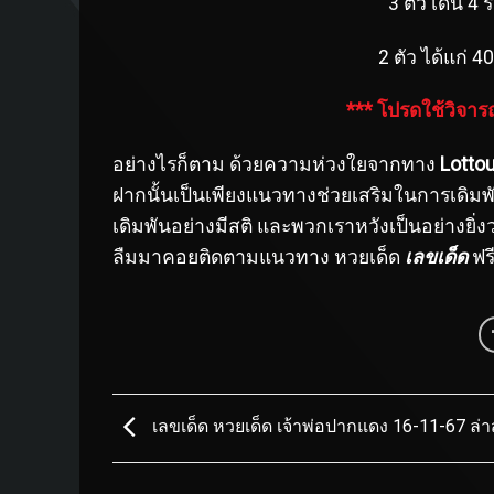
3 ตัว เด่น 4
2 ตัว ได้แก่ 4
*** โปรดใช้วิจาร
อย่างไรก็ตาม ด้วยความห่วงใยจากทาง
Lotto
ฝากนั้นเป็นเพียงแนวทางช่วยเสริมในการเดิมพ
เดิมพันอย่างมีสติ และพวกเราหวังเป็นอย่างยิ่
ลืมมาคอยติดตามแนวทาง หวยเด็ด
เลขเด็ด
ฟรี
เลขเด็ด หวยเด็ด เจ้าพ่อปากแดง 16-11-67 ล่าสุ