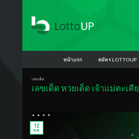
Skip
to
content
หน้าแรก
สมัคร LOTTOUP
เลขเด็ด
เลขเด็ด หวยเด็ด เจ้าแม่ตะเคีย
12
พ.ย.