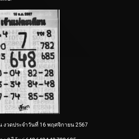
น งวดประจำวันที่ 16 พฤศจิกายน 2567