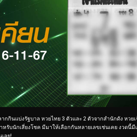
กกินแบ่งรัฐบาล หวยไทย 3 ตัวและ 2 ตัวจากสำนักดัง หวยเจ
ำหรับนักเสี่ยงโชค มีมาให้เลือกกันหลายเลขเช่นเคย งวดนี้มี
นเลย!