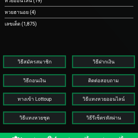
หวยออนไลน์
(19)
หวยฮานอย
(4)
เลขเด็ด
(1,875)
วิธีสมัครสมาชิก
วิธีฝากเงิน
วิธีถอนเงิน
ติดต่อสอบถาม
ทางเข้า Lottoup
วิธีแทงหวยออนไลน์
วิธีแทงหวยชุด
วิธีรีเซ็ตรหัสผ่าน