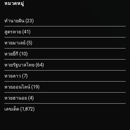
หมวดหมู่
ทำนายฝัน
(23)
สูตรหวย
(41)
หวยมาเลย์
(5)
หวยยี่กี
(10)
หวยรัฐบาลไทย
(64)
หวยลาว
(7)
หวยออนไลน์
(19)
หวยฮานอย
(4)
เลขเด็ด
(1,872)