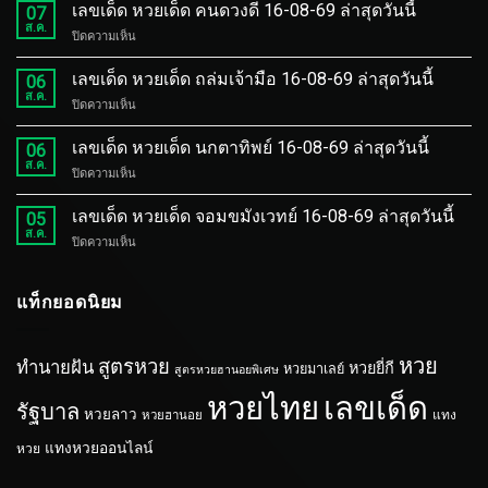
เด็ด
เลขเด็ด หวยเด็ด คนดวงดี 16-08-69 ล่าสุดวันนี้
07
หวย
ส.ค.
บน
ปิดความเห็น
เด็ด
เลข
สิงห์
เด็ด
เลขเด็ด หวยเด็ด ถล่มเจ้ามือ 16-08-69 ล่าสุดวันนี้
โต
06
หวย
ส.ค.
แดง
บน
ปิดความเห็น
เด็ด
16-
เลข
คน
08-
เด็ด
เลขเด็ด หวยเด็ด นกตาทิพย์ 16-08-69 ล่าสุดวันนี้
ดวง
06
69
หวย
ส.ค.
ดี
ล่าสุด
บน
ปิดความเห็น
เด็ด
16-
วัน
เลข
ถล่ม
08-
นี้
เด็ด
เลขเด็ด หวยเด็ด จอมขมังเวทย์ 16-08-69 ล่าสุดวันนี้
เจ้า
05
69
หวย
ส.ค.
มือ
ล่าสุด
บน
ปิดความเห็น
เด็ด
16-
วัน
เลข
นก
08-
นี้
เด็ด
ตา
69
หวย
แท็กยอดนิยม
ทิพย์
ล่าสุด
เด็ด
16-
วัน
จอม
08-
นี้
ขมัง
69
หวย
สูตรหวย
ทำนายฝัน
หวยยี่กี
หวยมาเลย์
สูตรหวยฮานอยพิเศษ
เวทย์
ล่าสุด
16-
วัน
หวยไทย
เลขเด็ด
รัฐบาล
08-
หวยลาว
นี้
หวยฮานอย
แทง
69
ล่าสุด
แทงหวยออนไลน์
หวย
วัน
นี้