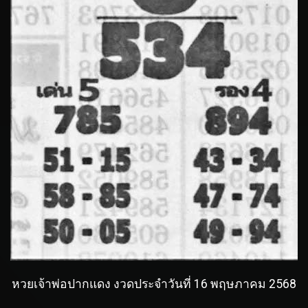
หวยเจ้าพ่อปากแดง งวดประจำวันที่ 16 พฤษภาคม 2568