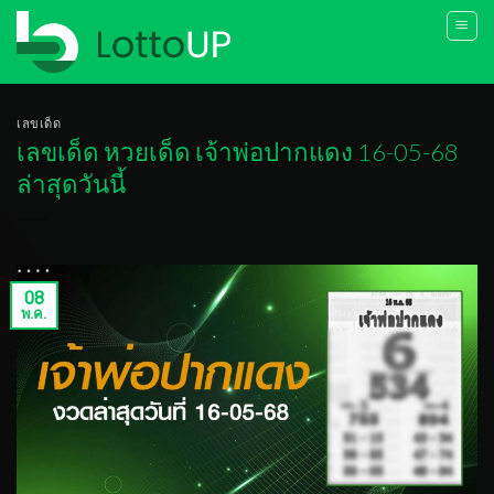
Skip
to
content
เลขเด็ด
เลขเด็ด หวยเด็ด เจ้าพ่อปากแดง 16-05-68
ล่าสุดวันนี้
08
พ.ค.