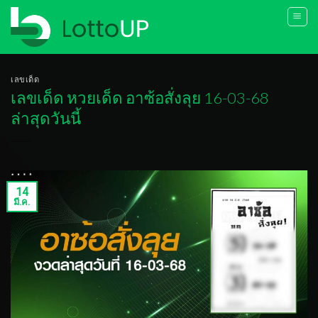
Skip
to
content
เลขเด็ด
เลขเด็ด หวยเด็ด อาซ้อสั่งลุย 16-03-68
ล่าสุดวันนี้
14
มี.ค.