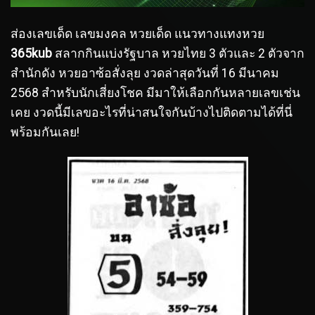
ส่องเลขเด็ด เลขมงคล หวยเด็ด แนวทางแทงหวย
365kub
สลากกินแบ่งรัฐบาล หวยไทย 3 ตัวและ 2 ตัวจาก
สำนักดัง หวยอาซ้อสั่งลุย งวดล่าสุดวันที่ 16 มีนาคม
2568 สำหรับนักเสี่ยงโชค มีมาให้เลือกกันหลายเลขเช่น
เคย งวดนี้มีเลขอะไรที่น่าสนใจกันบ้างไปติดตามได้ที่นี่
พร้อมกันเลย!