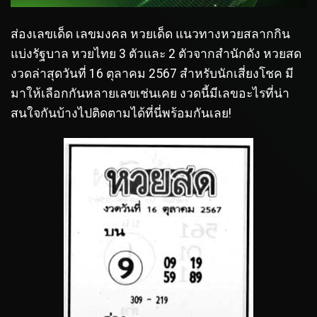
ส่องเลขเด็ด เลขมงคล หวยเด็ด แนวทางหวยสลากกิน
แบ่งรัฐบาล หวยไทย 3 ตัวและ 2 ตัวจากสำนักดัง หวยสด
งวดล่าสุดวันที่ 16 ตุลาคม 2567 สำหรับนักเสี่ยงโชค มี
มาให้เลือกกันหลายเลขเช่นเคย งวดนี้มีเลขอะไรที่น่า
สนใจกันบ้างไปติดตามได้ที่นี่พร้อมกันเลย!