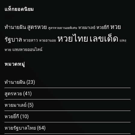
69
นี้
เด็ด
ดาว
ล่าสุด
หวย
แท็กยอดนิยม
16-
วัน
เด็ด
08-
นี้
แม่
69
จำเนียร
ล่าสุด
หวย
สูตรหวย
ทำนายฝัน
หวยยี่กี
หวยมาเลย์
สูตรหวยฮานอยพิเศษ
16-
วัน
08-
นี้
หวยไทย
เลขเด็ด
รัฐบาล
69
หวยลาว
หวยฮานอย
แทง
ล่าสุด
วัน
แทงหวยออนไลน์
หวย
นี้
หมวดหมู่
ทำนายฝัน
(23)
สูตรหวย
(41)
หวยมาเลย์
(5)
หวยยี่กี
(10)
หวยรัฐบาลไทย
(64)