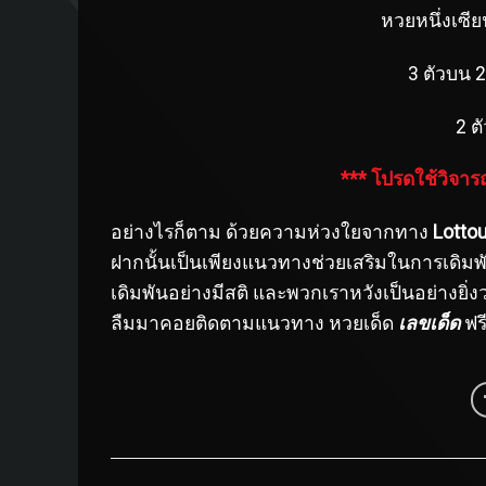
หวยหนึ่งเซี
3 ตัวบน 2
2 ตั
*** โปรดใช้วิจาร
อย่างไรก็ตาม ด้วยความห่วงใยจากทาง
Lotto
ฝากนั้นเป็นเพียงแนวทางช่วยเสริมในการเดิมพ
เดิมพันอย่างมีสติ และพวกเราหวังเป็นอย่างยิ่
ลืมมาคอยติดตามแนวทาง หวยเด็ด
เลขเด็ด
ฟรี