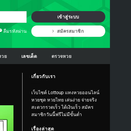
เข้าสู่ระบบ
ลืมรหัสผ่าน
สมัครสมาชิก
หวย
เลขเด็ด
ตรวจหวย
เกี่ยวกับเรา
เว็บไซต์ Lottoup แทงหวยออนไลน์
หวยชุด หวยไทย เล่นง่าย จ่ายจริง
สะดวกรวดเร็ว ได้เงินเร็ว สมัคร
สมาชิกวันนี้ฟรีไม่มีขั้นต่ำ
เรื่องล่าสุด