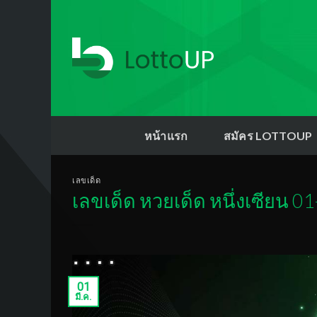
Skip
to
content
หน้าแรก
สมัคร LOTTOUP
เลขเด็ด
เลขเด็ด หวยเด็ด หนึ่งเซียน 01-
01
มี.ค.