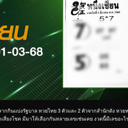
กกินแบ่งรัฐบาล หวยไทย 3 ตัวและ 2 ตัวจากสำนักดัง หวยหน
กเสี่ยงโชค มีมาให้เลือกกันหลายเลขเช่นเคย งวดนี้มีเลขอะไรท