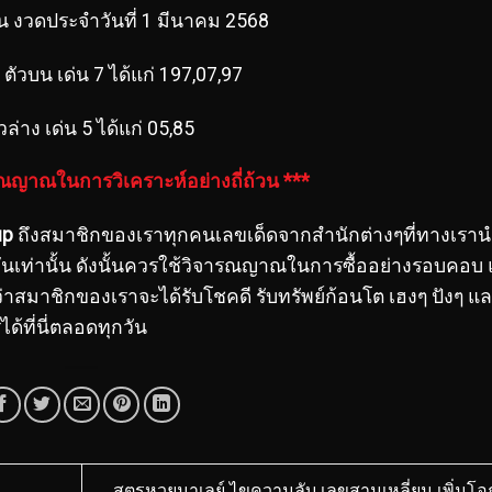
ยน งวดประจำวันที่ 1 มีนาคม 2568
 ตัวบน เด่น 7 ได้แก่ 197,07,97
วล่าง เด่น 5 ได้แก่ 05,85
ณญาณในการวิเคราะห์อย่างถี่ถ้วน ***
up
ถึงสมาชิกของเราทุกคนเลขเด็ดจากสำนักต่างๆที่ทางเรา
ันเท่านั้น ดังนั้นควรใช้วิจารณญาณในการซื้ออย่างรอบคอบ
งว่าสมาชิกของเราจะได้รับโชคดี รับทรัพย์ก้อนโต เฮงๆ ปังๆ แ
ได้ที่นี่ตลอดทุกวัน
สูตรหวยมาเลย์ ไขความลับ เลขสามเหลี่ยม เพิ่มโอ