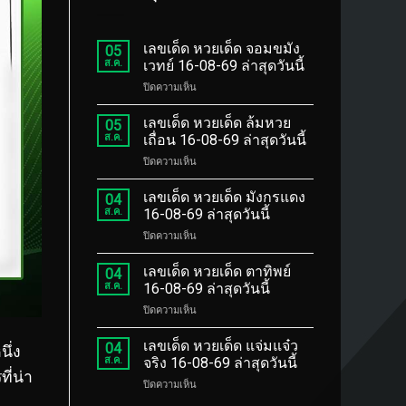
เลขเด็ด หวยเด็ด จอมขมัง
05
ส.ค.
เวทย์ 16-08-69 ล่าสุดวันนี้
บน
ปิดความเห็น
เลข
เด็ด
เลขเด็ด หวยเด็ด ล้มหวย
05
หวย
ส.ค.
เถื่อน 16-08-69 ล่าสุดวันนี้
เด็ด
บน
ปิดความเห็น
จอม
เลข
ขมัง
เด็ด
เลขเด็ด หวยเด็ด มังกรแดง
เวทย์
04
หวย
16-
ส.ค.
16-08-69 ล่าสุดวันนี้
เด็ด
08-
บน
ปิดความเห็น
ล้ม
69
เลข
หวย
ล่าสุด
เด็ด
เลขเด็ด หวยเด็ด ตาทิพย์
เถื่อน
04
วัน
หวย
16-
ส.ค.
16-08-69 ล่าสุดวันนี้
นี้
เด็ด
08-
บน
ปิดความเห็น
มังกร
69
เลข
แดง
ล่าสุด
เด็ด
เลขเด็ด หวยเด็ด แจ่มแจ๋ว
16-
04
วัน
ึ่ง
หวย
08-
ส.ค.
จริง 16-08-69 ล่าสุดวันนี้
นี้
เด็ด
69
ี่น่า
บน
ปิดความเห็น
ตา
ล่าสุด
เลข
ทิพย์
วัน