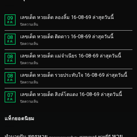
เลขเด็ด หวยเด็ด ลองลิ้ม 16-08-69 ล่าสุดวันนี้
09
ส.ค.
บน
ปิดความเห็น
เลข
เด็ด
เลขเด็ด หวยเด็ด ติดดาว 16-08-69 ล่าสุดวันนี้
08
หวย
ส.ค.
บน
ปิดความเห็น
เด็ด
เลข
ลอง
เด็ด
เลขเด็ด หวยเด็ด แม่จำเนียร 16-08-69 ล่าสุดวันนี้
ลิ้ม
08
หวย
ส.ค.
16-
บน
ปิดความเห็น
เด็ด
08-
เลข
ติด
69
เด็ด
เลขเด็ด หวยเด็ด รวยประทับใจ 16-08-69 ล่าสุดวันนี้
ดาว
08
ล่าสุด
หวย
ส.ค.
16-
วัน
บน
ปิดความเห็น
เด็ด
08-
นี้
เลข
แม่
69
เด็ด
เลขเด็ด หวยเด็ด สิงห์โตแดง 16-08-69 ล่าสุดวันนี้
จำเนียร
07
ล่าสุด
หวย
ส.ค.
16-
วัน
บน
ปิดความเห็น
เด็ด
08-
นี้
เลข
รวย
69
เด็ด
ประทับ
ล่าสุด
หวย
แท็กยอดนิยม
ใจ
วัน
เด็ด
16-
นี้
สิงห์
08-
โต
69
หวย
สูตรหวย
ทำนายฝัน