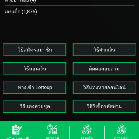
เลขเด็ด
(1,876)
วิธีสมัครสมาชิก
วิธีฝากเงิน
วิธีถอนเงิน
ติดต่อสอบถาม
ทางเข้า Lottoup
วิธีแทงหวยออนไลน์
วิธีแทงหวยชุด
วิธีรีเซ็ตรหัสผ่าน
LOTTOUP ฝากถอนง่าย จ่ายหนัก ตลอด 24 ชม
สูตรหวย
เลขเด็ด
ตรวจหวย