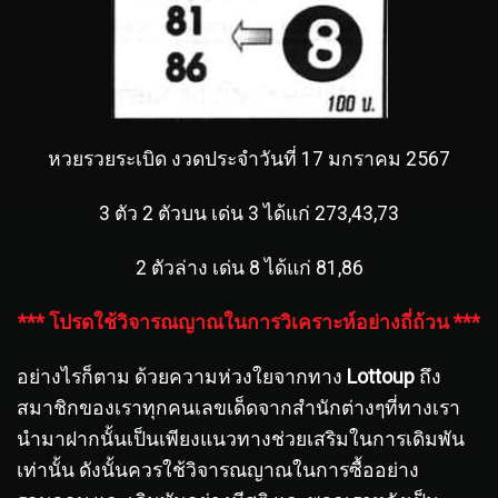
หวยรวยระเบิด งวดประจำวันที่ 17 มกราคม 2567
3 ตัว 2 ตัวบน เด่น 3 ได้แก่ 273,43,73
2 ตัวล่าง เด่น 8 ได้แก่ 81,86
*** โปรดใช้วิจารณญาณในการวิเคราะห์อย่างถี่ถ้วน ***
อย่างไรก็ตาม ด้วยความห่วงใยจากทาง
Lottoup
ถึง
สมาชิกของเราทุกคนเลขเด็ดจากสำนักต่างๆที่ทางเรา
นำมาฝากนั้นเป็นเพียงแนวทางช่วยเสริมในการเดิมพัน
เท่านั้น ดังนั้นควรใช้วิจารณญาณในการซื้ออย่าง