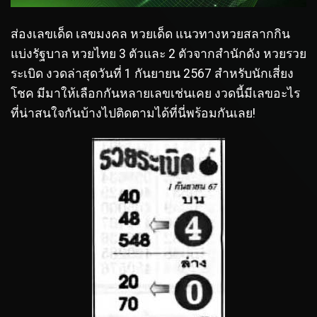
ส่องเลขเด็ด เลขมงคล หวยเด็ด แนวทางหวยสลากกิน
แบ่งรัฐบาล หวยไทย 3 ตัวและ 2 ตัวจากสำนักดัง หวยรวย
ระเบิด งวดล่าสุดวันที่ 1 กันยายน 2567 สำหรับนักเสี่ยง
โชค มีมาให้เลือกกันหลายเลขเช่นเคย งวดนี้มีเลขอะไร
ที่น่าสนใจกันบ้างไปติดตามได้ที่นี่พร้อมกันเลย!