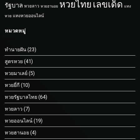
วัน
หวยไทย
เลขเด็ด
รัฐบาล
69
หวยลาว
นี้
หวยฮานอย
แทง
ล่าสุด
วัน
แทงหวยออนไลน์
หวย
นี้
หมวดหมู่
ทำนายฝัน
(23)
สูตรหวย
(41)
หวยมาเลย์
(5)
หวยยี่กี
(10)
หวยรัฐบาลไทย
(64)
หวยลาว
(7)
หวยออนไลน์
(19)
หวยฮานอย
(4)