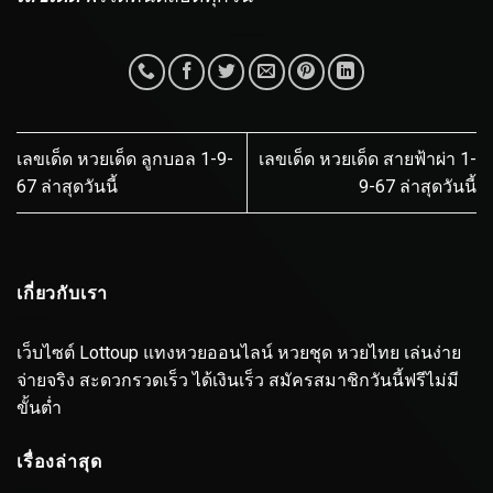
เลขเด็ด หวยเด็ด ลูกบอล 1-9-
เลขเด็ด หวยเด็ด สายฟ้าผ่า 1-
67 ล่าสุดวันนี้
9-67 ล่าสุดวันนี้
เกี่ยวกับเรา
เว็บไซต์ Lottoup แทงหวยออนไลน์ หวยชุด หวยไทย เล่นง่าย
จ่ายจริง สะดวกรวดเร็ว ได้เงินเร็ว สมัครสมาชิกวันนี้ฟรีไม่มี
ขั้นต่ำ
เรื่องล่าสุด