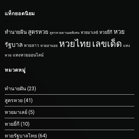
วัน
เลข
นก
08-
นี้
เด็ด
ตา
69
หวย
แท็กยอดนิยม
ทิพย์
ล่าสุด
เด็ด
16-
วัน
จอม
08-
นี้
ขมัง
69
หวย
สูตรหวย
ทำนายฝัน
หวยยี่กี
หวยมาเลย์
สูตรหวยฮานอยพิเศษ
เวทย์
ล่าสุด
16-
วัน
หวยไทย
เลขเด็ด
รัฐบาล
08-
หวยลาว
นี้
หวยฮานอย
แทง
69
ล่าสุด
แทงหวยออนไลน์
หวย
วัน
นี้
หมวดหมู่
ทำนายฝัน
(23)
สูตรหวย
(41)
หวยมาเลย์
(5)
หวยยี่กี
(10)
หวยรัฐบาลไทย
(64)