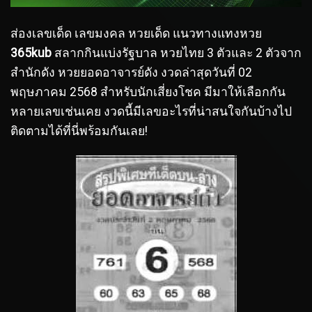
ส่องเลขเด็ด เลขมงคล หวยเด็ด แนวทางแทงหวย
365kub
สลากกินแบ่งรัฐบาล หวยไทย 3 ตัวและ 2 ตัวจาก
สำนักดัง หวยยอดอาจารย์ดัง งวดล่าสุดวันที่ 02
พฤษภาคม 2568 สำหรับนักเสี่ยงโชค มีมาให้เลือกกัน
หลายเลขเช่นเคย งวดนี้มีเลขอะไรที่น่าสนใจกันบ้างไป
ติดตามได้ที่นี่พร้อมกันเลย!