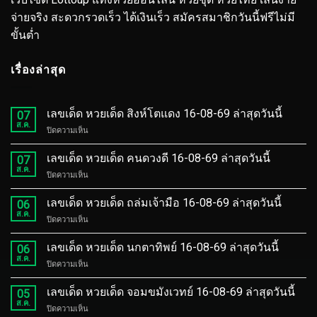
จ่ายจริง สะดวกรวดเร็ว ได้เงินเร็ว สมัครสมาชิกวันนี้ฟรีไม่มี
ขั้นต่ำ
เรื่องล่าสุด
เลขเด็ด หวยเด็ด สิงห์โตแดง 16-08-69 ล่าสุดวันนี้
07
ส.ค.
บน
ปิดความเห็น
เลข
เด็ด
เลขเด็ด หวยเด็ด คนดวงดี 16-08-69 ล่าสุดวันนี้
07
หวย
ส.ค.
บน
ปิดความเห็น
เด็ด
เลข
สิงห์
เด็ด
เลขเด็ด หวยเด็ด ถล่มเจ้ามือ 16-08-69 ล่าสุดวันนี้
โต
06
หวย
ส.ค.
แดง
บน
ปิดความเห็น
เด็ด
16-
เลข
คน
08-
เด็ด
เลขเด็ด หวยเด็ด นกตาทิพย์ 16-08-69 ล่าสุดวันนี้
ดวง
06
69
หวย
ส.ค.
ดี
ล่าสุด
บน
ปิดความเห็น
เด็ด
16-
วัน
เลข
ถล่ม
08-
นี้
เด็ด
เลขเด็ด หวยเด็ด จอมขมังเวทย์ 16-08-69 ล่าสุดวันนี้
เจ้า
05
69
หวย
ส.ค.
มือ
ล่าสุด
บน
ปิดความเห็น
เด็ด
16-