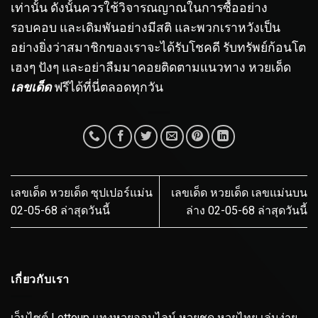
เท่านั้น ดังนั้นควรใช้วิจารณญาณในการซื้ออย่าง
รอบคอบ และเดิมพันอย่างมีสติ และพวกเราหวังเป็น
อย่างยิ่งว่าสมาชิกของเราจะได้รับโชคดี รับทรัพย์ก้อนโต
เฮงๆ ปังๆ และอย่าลืมมาคอยติดตามแนวทาง หวยเด็ด
เลขเด็ด
ฟรีได้ที่นี่ตลอดทุกวัน
เลขเด็ด หวยเด็ด ซุปเปอร์แม่น
เลขเด็ด หวยเด็ด เลขแม่นบน
02-05-68 ล่าสุดวันนี้
ล่าง 02-05-68 ล่าสุดวันนี้
เกี่ยวกับเรา
เว็บไซต์ Lottoup แทงหวยออนไลน์ หวยชุด หวยไทย เล่นง่าย