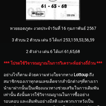
หวยยอดภูตะ งวดประจำวันที่ 16 กุมภาพันธ์ 2567
3 ตัวบน 2 ตัวบน เด่น 5 ได้แก่ 253,159,53,56,59
2 ตัวล่าง เด่น 6 ได้แก่ 61,65,68
*** โปรดใช้วิจารณญาณในการวิเคราะห์อย่างถี่ถ้วน ***
อย่างไรก็ตาม ด้วยความห่วงใยจากทาง
Lottoup
ถึง
สมาชิกของเราทุกคนเลขเด็ดจากสำนักต่างๆที่ทางเรา
นำมาฝากนั้นเป็นเพียงแนวทางช่วยเสริมในการเดิมพัน
เท่านั้น ดังนั้นควรใช้วิจารณญาณในการซื้ออย่าง
รอบคอบ และเดิมพันอย่างมีสติ และพวกเราหวังเป็น