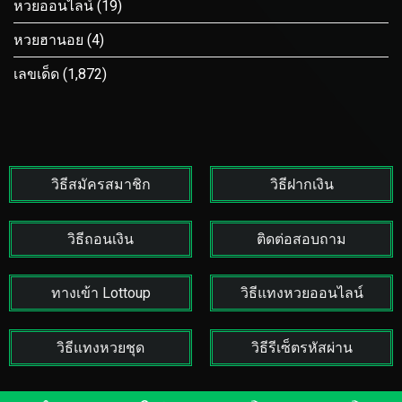
หวยออนไลน์
(19)
หวยฮานอย
(4)
เลขเด็ด
(1,872)
วิธีสมัครสมาชิก
วิธีฝากเงิน
วิธีถอนเงิน
ติดต่อสอบถาม
ทางเข้า Lottoup
วิธีแทงหวยออนไลน์
วิธีแทงหวยชุด
วิธีรีเซ็ตรหัสผ่าน