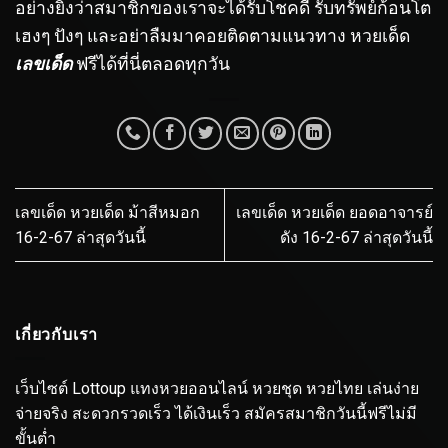
อย่างยิ่งว่าสมาชิกของเราจะได้รับโชคดี รับทรัพย์ก้อนโต
เฮงๆ ปังๆ และอย่าลืมมาคอยติดตามแนวทาง หวยเด็ด
เลขเด็ด
ฟรีได้ที่นี่ตลอดทุกวัน
เลขเด็ด หวยเด็ด ม้าสีหมอก
เลขเด็ด หวยเด็ด ยอดอาจารย์
16-2-67 ล่าสุดวันนี้
ดัง 16-2-67 ล่าสุดวันนี้
เกี่ยวกับเรา
เว็บไซต์ Lottoup แทงหวยออนไลน์ หวยชุด หวยไทย เล่นง่าย
จ่ายจริง สะดวกรวดเร็ว ได้เงินเร็ว สมัครสมาชิกวันนี้ฟรีไม่มี
ขั้นต่ำ