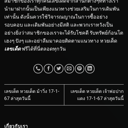
สมาชิกของเราทุกคนเลขเด็ดจากสำนักต่างๆที่ทางเรา
นำมาฝากนั้นเป็นเพียงแนวทางช่วยเสริมในการเดิมพัน
เท่านั้น ดังนั้นควรใช้วิจารณญาณในการซื้ออย่าง
รอบคอบ และเดิมพันอย่างมีสติ และพวกเราหวังเป็น
อย่างยิ่งว่าสมาชิกของเราจะได้รับโชคดี รับทรัพย์ก้อนโต
เฮงๆ ปังๆ และอย่าลืมมาคอยติดตามแนวทาง หวยเด็ด
เลขเด็ด
ฟรีได้ที่นี่ตลอดทุกวัน
เลขเด็ด หวยเด็ด ม้าวิ่ง 17-1-
เลขเด็ด หวยเด็ด เจ้าพ่อปาก
67 ล่าสุดวันนี้
แดง 17-1-67 ล่าสุดวันนี้
เกี่ยวกับเรา