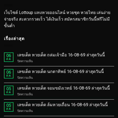
เว็บไซต์ Lottoup แทงหวยออนไลน์ หวยชุด หวยไทย เล่นง่าย
จ่ายจริง สะดวกรวดเร็ว ได้เงินเร็ว สมัครสมาชิกวันนี้ฟรีไม่มี
ขั้นต่ำ
เรื่องล่าสุด
เลขเด็ด หวยเด็ด ถล่มเจ้ามือ 16-08-69 ล่าสุดวันนี้
06
ส.ค.
บน
ปิดความเห็น
เลข
เด็ด
เลขเด็ด หวยเด็ด นกตาทิพย์ 16-08-69 ล่าสุดวันนี้
06
หวย
ส.ค.
บน
ปิดความเห็น
เด็ด
เลข
ถล่ม
เด็ด
เลขเด็ด หวยเด็ด จอมขมังเวทย์ 16-08-69 ล่าสุดวันนี้
เจ้า
05
หวย
ส.ค.
มือ
บน
ปิดความเห็น
เด็ด
16-
เลข
นก
08-
เด็ด
เลขเด็ด หวยเด็ด ล้มหวยเถื่อน 16-08-69 ล่าสุดวันนี้
ตา
05
69
หวย
ส.ค.
ทิพย์
ล่าสุด
บน
ปิดความเห็น
เด็ด
16-
วัน
เลข
จอม
08-