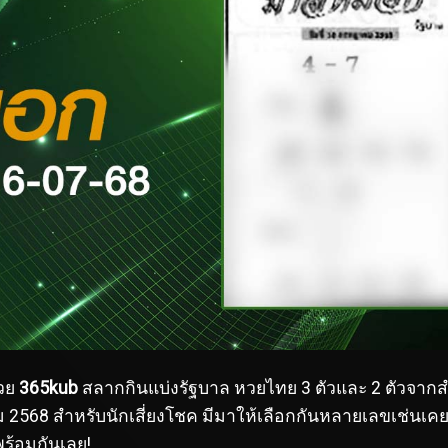
หวย
365kub
สลากกินแบ่งรัฐบาล หวยไทย 3 ตัวและ 2 ตัวจากส
ม 2568 สำหรับนักเสี่ยงโชค มีมาให้เลือกกันหลายเลขเช่นเค
่พร้อมกันเลย!