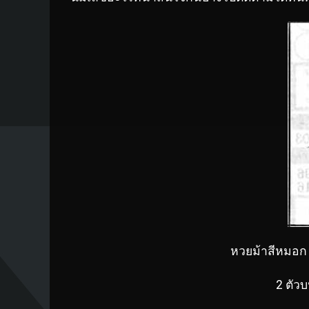
หวยม้าสีหมอก 
2 ตัวบ