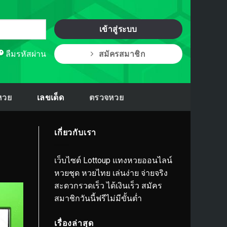
เข้าสู่ระบบ
ลืมรหัสผ่าน
สมัครสมาชิก
หวย
เลขเด็ด
ตรวจหวย
เกี่ยวกับเรา
เว็บไซต์ Lottoup แทงหวยออนไลน์
หวยชุด หวยไทย เล่นง่าย จ่ายจริง
สะดวกรวดเร็ว ได้เงินเร็ว สมัคร
สมาชิกวันนี้ฟรีไม่มีขั้นต่ำ
เรื่องล่าสุด