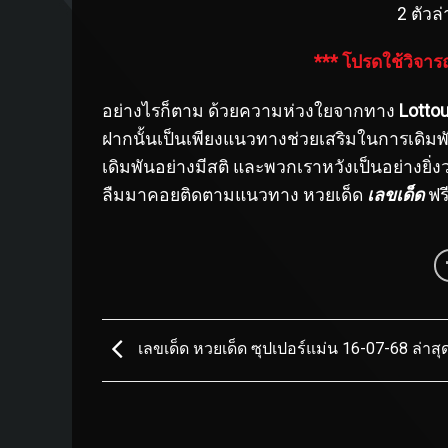
2 ตัวล่
*** โปรดใช้วิจาร
อย่างไรก็ตาม ด้วยความห่วงใยจากทาง
Lotto
ฝากนั้นเป็นเพียงแนวทางช่วยเสริมในการเดิมพ
เดิมพันอย่างมีสติ และพวกเราหวังเป็นอย่างยิ่
ลืมมาคอยติดตามแนวทาง หวยเด็ด
เลขเด็ด
ฟรี
เลขเด็ด หวยเด็ด ซุปเปอร์แม่น 16-07-68 ล่าสุดว