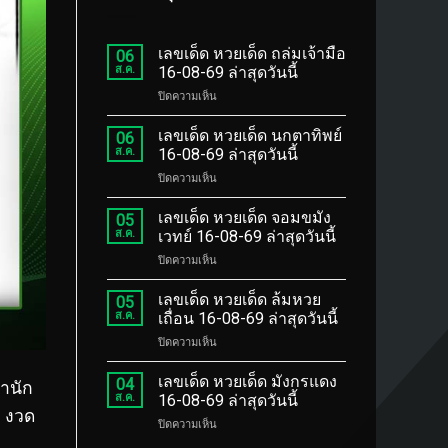
เลขเด็ด หวยเด็ด ถล่มเจ้ามือ
06
ส.ค.
16-08-69 ล่าสุดวันนี้
บน
ปิดความเห็น
เลข
เด็ด
เลขเด็ด หวยเด็ด นกตาทิพย์
06
หวย
ส.ค.
16-08-69 ล่าสุดวันนี้
เด็ด
บน
ปิดความเห็น
ถล่ม
เลข
เจ้า
เด็ด
เลขเด็ด หวยเด็ด จอมขมัง
มือ
05
หวย
16-
ส.ค.
เวทย์ 16-08-69 ล่าสุดวันนี้
เด็ด
08-
บน
ปิดความเห็น
นก
69
เลข
ตา
ล่าสุด
เด็ด
เลขเด็ด หวยเด็ด ล้มหวย
ทิพย์
05
วัน
หวย
16-
ส.ค.
เถื่อน 16-08-69 ล่าสุดวันนี้
นี้
เด็ด
08-
บน
ปิดความเห็น
จอม
69
เลข
ขมัง
ล่าสุด
เด็ด
เลขเด็ด หวยเด็ด มังกรแดง
เวทย์
04
วัน
ำนัก
หวย
16-
ส.ค.
16-08-69 ล่าสุดวันนี้
นี้
เด็ด
08-
ย งวด
บน
ปิดความเห็น
ล้ม
69
เลข
หวย
ล่าสุด