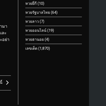
หวยยี่กี
(10)
หวยรัฐบาลไทย
(64)
หวยลาว
(7)
นำมา
หวยออนไลน์
(19)
 และ
หวยฮานอย
(4)
ละอย่า
เลขเด็ด
(1,870)
นี้