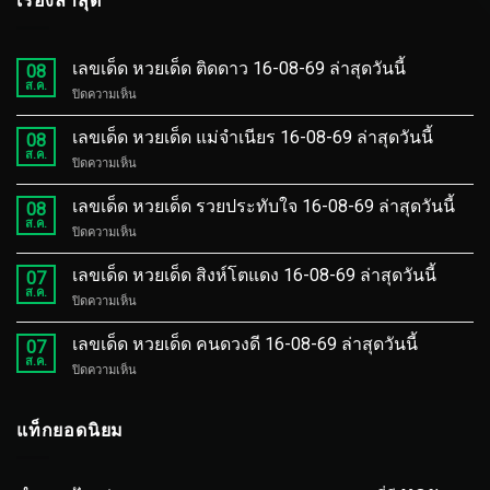
เรื่องล่าสุด
เลขเด็ด หวยเด็ด ติดดาว 16-08-69 ล่าสุดวันนี้
08
ส.ค.
บน
ปิดความเห็น
เลข
เด็ด
เลขเด็ด หวยเด็ด แม่จำเนียร 16-08-69 ล่าสุดวันนี้
08
หวย
ส.ค.
บน
ปิดความเห็น
เด็ด
เลข
ติด
เด็ด
เลขเด็ด หวยเด็ด รวยประทับใจ 16-08-69 ล่าสุดวันนี้
ดาว
08
หวย
ส.ค.
16-
บน
ปิดความเห็น
เด็ด
08-
เลข
แม่
69
เด็ด
เลขเด็ด หวยเด็ด สิงห์โตแดง 16-08-69 ล่าสุดวันนี้
จำเนียร
07
ล่าสุด
หวย
ส.ค.
16-
วัน
บน
ปิดความเห็น
เด็ด
08-
นี้
เลข
รวย
69
เด็ด
เลขเด็ด หวยเด็ด คนดวงดี 16-08-69 ล่าสุดวันนี้
ประทับ
07
ล่าสุด
หวย
ส.ค.
ใจ
วัน
บน
ปิดความเห็น
เด็ด
16-
นี้
เลข
สิงห์
08-
เด็ด
โต
69
หวย
แท็กยอดนิยม
แดง
ล่าสุด
เด็ด
16-
วัน
คน
08-
นี้
ดวง
69