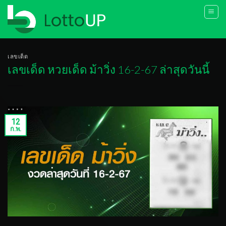
Skip
to
content
เลขเด็ด
เลขเด็ด หวยเด็ด ม้าวิ่ง 16-2-67 ล่าสุดวันนี้
12
ก.พ.