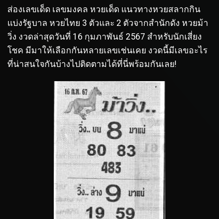
ส่องเลขเด็ด เลขมงคล หวยเด็ด แนวทางหวยสลากกิน
แบ่งรัฐบาล หวยไทย 3 ตัวและ 2 ตัวจากสำนักดัง หวยม้า
วิ่ง งวดล่าสุดวันที่ 16 กุมภาพันธ์ 2567 สำหรับนักเสี่ยง
โชค มีมาให้เลือกกันหลายเลขเช่นเคย งวดนี้มีเลขอะไร
ที่น่าสนใจกันบ้างไปติดตามได้ที่นี่พร้อมกันเลย!