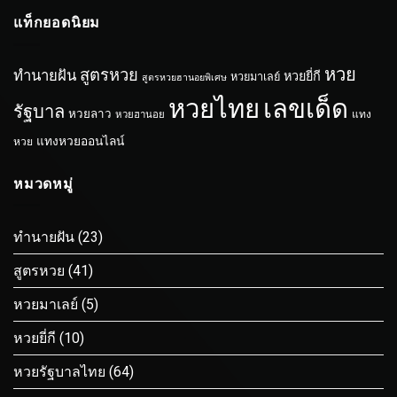
นี้
เด็ด
ดาว
ล่าสุด
หวย
แท็กยอดนิยม
16-
วัน
เด็ด
08-
นี้
แม่
69
จำเนียร
ล่าสุด
หวย
สูตรหวย
ทำนายฝัน
หวยยี่กี
หวยมาเลย์
สูตรหวยฮานอยพิเศษ
16-
วัน
08-
นี้
หวยไทย
เลขเด็ด
รัฐบาล
69
หวยลาว
หวยฮานอย
แทง
ล่าสุด
วัน
แทงหวยออนไลน์
หวย
นี้
หมวดหมู่
ทำนายฝัน
(23)
สูตรหวย
(41)
หวยมาเลย์
(5)
หวยยี่กี
(10)
หวยรัฐบาลไทย
(64)