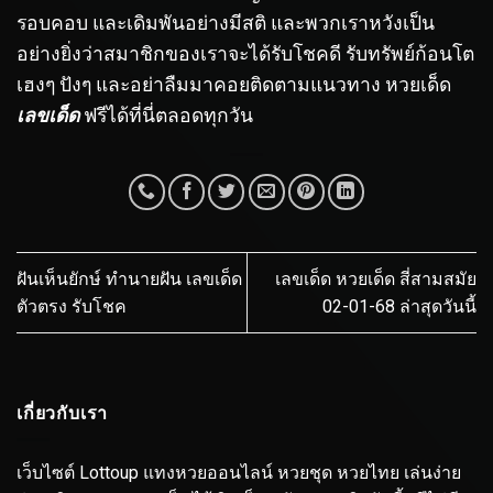
รอบคอบ และเดิมพันอย่างมีสติ และพวกเราหวังเป็น
อย่างยิ่งว่าสมาชิกของเราจะได้รับโชคดี รับทรัพย์ก้อนโต
เฮงๆ ปังๆ และอย่าลืมมาคอยติดตามแนวทาง หวยเด็ด
เลขเด็ด
ฟรีได้ที่นี่ตลอดทุกวัน
ฝันเห็นยักษ์ ทำนายฝัน เลขเด็ด
เลขเด็ด หวยเด็ด สี่สามสมัย
ตัวตรง รับโชค
02-01-68 ล่าสุดวันนี้
เกี่ยวกับเรา
เว็บไซต์ Lottoup แทงหวยออนไลน์ หวยชุด หวยไทย เล่นง่าย