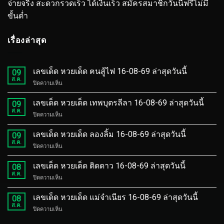
จ่ายจริง สะดวกรวดเร็ว ได้เงินเร็ว สมัครสมาชิกวันนี้ฟรีไม่มี
ขั้นต่ำ
เรื่องล่าสุด
เลขเด็ด หวยเด็ด ฅนสู้ไฟ 16-08-69 ล่าสุดวันนี้
09
ส.ค.
บน
ปิดความเห็น
เลข
เด็ด
เลขเด็ด หวยเด็ด เทพบุตรลีลา 16-08-69 ล่าสุดวันนี้
09
หวย
ส.ค.
บน
ปิดความเห็น
เด็ด
เลข
ฅน
เด็ด
เลขเด็ด หวยเด็ด ลองลิ้ม 16-08-69 ล่าสุดวันนี้
สู้
09
หวย
ส.ค.
ไฟ
บน
ปิดความเห็น
เด็ด
16-
เลข
เทพ
08-
เด็ด
เลขเด็ด หวยเด็ด ติดดาว 16-08-69 ล่าสุดวันนี้
บุตร
08
69
หวย
ส.ค.
ลีลา
ล่าสุด
บน
ปิดความเห็น
เด็ด
16-
วัน
เลข
ลอง
08-
นี้
เด็ด
เลขเด็ด หวยเด็ด แม่จำเนียร 16-08-69 ล่าสุดวันนี้
ลิ้ม
08
69
หวย
ส.ค.
16-
ล่าสุด
บน
ปิดความเห็น
เด็ด
08-
วัน
เลข
ติด
69