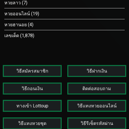
หวยลาว
(7)
หวยออนไลน์
(19)
หวยฮานอย
(4)
เลขเด็ด
(1,878)
วิธีสมัครสมาชิก
วิธีฝากเงิน
วิธีถอนเงิน
ติดต่อสอบถาม
ทางเข้า Lottoup
วิธีแทงหวยออนไลน์
วิธีแทงหวยชุด
วิธีรีเซ็ตรหัสผ่าน