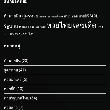
หวย
แท็กยอดนิยม
เถื่อน
ล่าสุด
เด็ด
16-
วัน
มังกร
08-
นี้
แดง
69
หวย
สูตรหวย
ทำนายฝัน
หวยยี่กี
หวยมาเลย์
สูตรหวยฮานอยพิเศษ
16-
ล่าสุด
08-
วัน
หวยไทย
เลขเด็ด
รัฐบาล
69
หวยลาว
นี้
หวยฮานอย
แทง
ล่าสุด
วัน
แทงหวยออนไลน์
หวย
นี้
หมวดหมู่
ทำนายฝัน
(23)
สูตรหวย
(41)
หวยมาเลย์
(5)
หวยยี่กี
(10)
หวยรัฐบาลไทย
(64)
หวยลาว
(7)