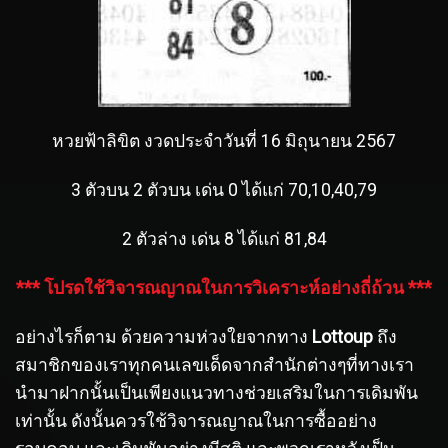
หวยฟ้าลิขิต งวดประจำวันที่ 16 มิถุนายน 2567
3 ตัวบน 2 ตัวบน เด่น 0 ได้แก่ 70,10,40,79
2 ตัวล่าง เด่น 8 ได้แก่ 81,84
*** โปรดใช้วิจารณญาณในการวิเคราะห์อย่างถี่ถ้วน ***
อย่างไรก็ตาม ด้วยความห่วงใยจากทาง
Lottoup
ถึง
สมาชิกของเราทุกคนเลขเด็ดจากสำนักต่างๆที่ทางเรา
นำมาฝากนั้นเป็นเพียงแนวทางช่วยเสริมในการเดิมพัน
เท่านั้น ดังนั้นควรใช้วิจารณญาณในการซื้ออย่าง