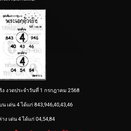
ิง งวดประจำวันที่ 1 กรกฎาคม 2568
บน เด่น 4 ได้แก่ 843,946,40,43,46
ล่าง เด่น 4 ได้แก่ 04,54,84