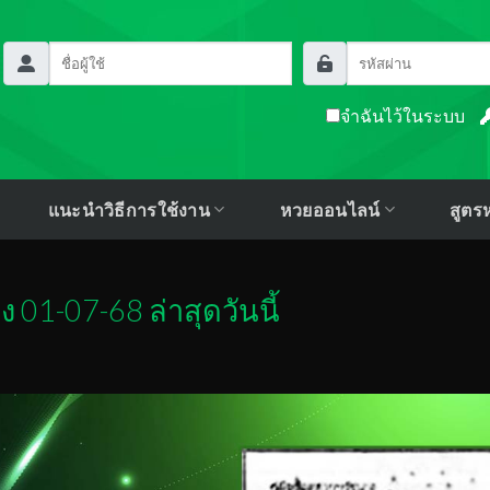
username
password
จำฉันไว้ในระบบ
แนะนำวิธีการใช้งาน
หวยออนไลน์
สูตร
 01-07-68 ล่าสุดวันนี้