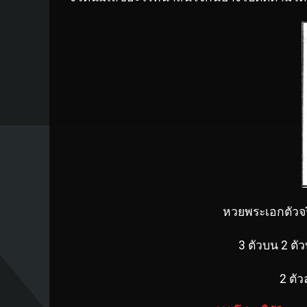
หวยพระเอกตัวจร
3 ตัวบน 2 ตัว
2 ตัว