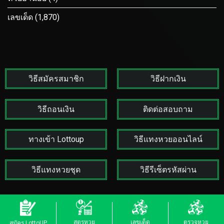
เลขเด็ด
(1,870)
วิธีสมัครสมาชิก
วิธีฝากเงิน
วิธีถอนเงิน
ติดต่อสอบถาม
ทางเข้า Lottoup
วิธีแทงหวยออนไลน์
วิธีแทงหวยชุด
วิธีรีเซ็ตรหัสผ่าน
LOTTOUP ฝากถอนง่าย จ่ายหนัก ตลอด 24 ชม
สูตรหวย
เลขเด็ด
ตรวจหวย
สมัคร LottoUP