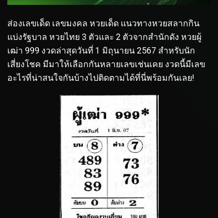
ส่องเลขเด็ด เลขมงคล หวยเด็ด แนวทางหวยสลากกิน
แบ่งรัฐบาล หวยไทย 3 ตัวและ 2 ตัวจากสำนักดัง หวยผู้
เฒ่า 999 งวดล่าสุดวันที่ 1 มิถุนายน 2567 สำหรับนัก
เสี่ยงโชค มีมาให้เลือกกันหลายเลขเช่นเคย งวดนี้มีเลข
อะไรที่น่าสนใจกันบ้างไปติดตามได้ที่นี่พร้อมกันเลย!