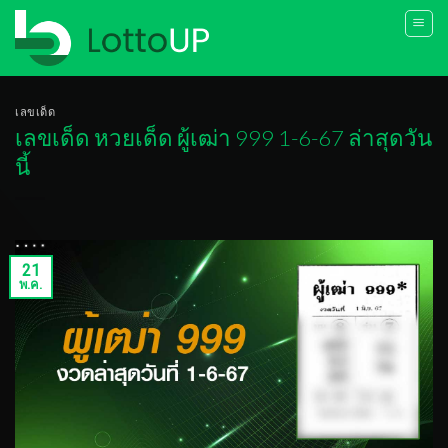
Skip
to
content
เลขเด็ด
เลขเด็ด หวยเด็ด ผู้เฒ่า 999 1-6-67 ล่าสุดวัน
นี้
21
พ.ค.