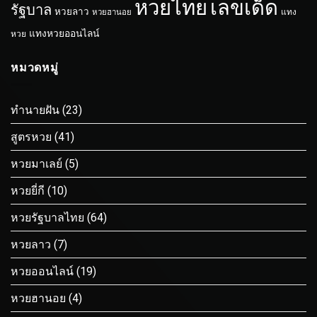
หวยไทย
เลขเด็ด
รัฐบาล
08-
หวยลาว
นี้
หวยฮานอย
แทง
69
ล่าสุด
แทงหวยออนไลน์
หวย
วัน
นี้
หมวดหมู่
ทำนายฝัน
(23)
สูตรหวย
(41)
หวยมาเลย์
(5)
หวยยี่กี
(10)
หวยรัฐบาลไทย
(64)
หวยลาว
(7)
หวยออนไลน์
(19)
หวยฮานอย
(4)