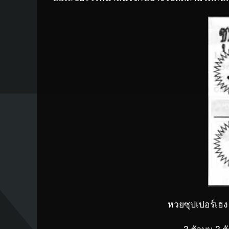
หวยซุปเปอร์เฮ