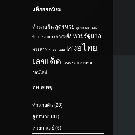
เด็ด
16-
นี้
หวย
แท็กยอดนิยม
08-
เด็ด
69
แจ่ม
ล่าสุด
แจ๋ว
วัน
สูตรหวย
ทำนายฝัน
สูตรหวยฮานอย
จริง
นี้
16-
หวยรัฐบาล
หวยยี่กี
หวยมาเลย์
พิเศษ
08-
69
หวยไทย
หวยลาว
ล่าสุด
หวยฮานอย
วัน
เลขเด็ด
นี้
แทงหวย
แทงหวย
ออนไลน์
หมวดหมู่
ทำนายฝัน
(23)
สูตรหวย
(41)
หวยมาเลย์
(5)