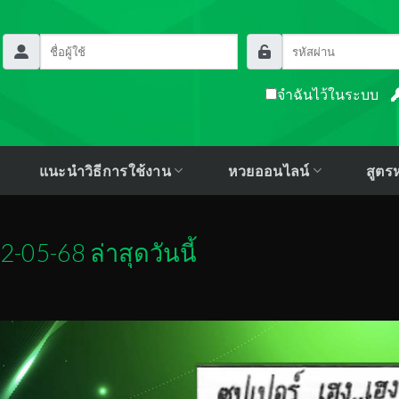
username
password
จำฉันไว้ในระบบ
แนะนำวิธีการใช้งาน
หวยออนไลน์
สูตร
2-05-68 ล่าสุดวันนี้