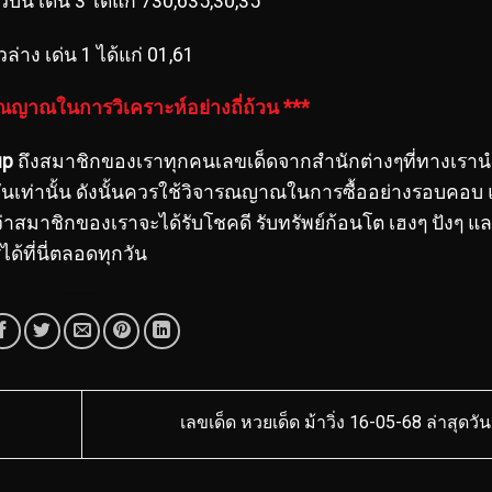
ัวบน เด่น 3 ได้แก่ 730,635,30,35
วล่าง เด่น 1 ได้แก่ 01,61
ณญาณในการวิเคราะห์อย่างถี่ถ้วน ***
up
ถึงสมาชิกของเราทุกคนเลขเด็ดจากสำนักต่างๆที่ทางเรา
ันเท่านั้น ดังนั้นควรใช้วิจารณญาณในการซื้ออย่างรอบคอบ
งว่าสมาชิกของเราจะได้รับโชคดี รับทรัพย์ก้อนโต เฮงๆ ปังๆ แ
ได้ที่นี่ตลอดทุกวัน
เลขเด็ด หวยเด็ด ม้าวิ่ง 16-05-68 ล่าสุดวัน