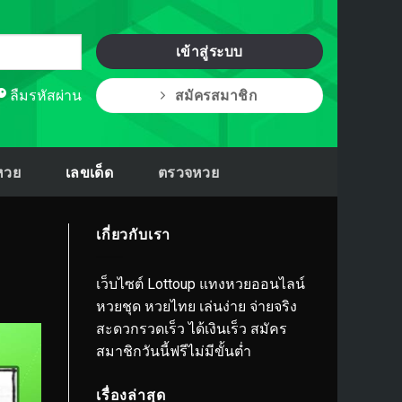
เข้าสู่ระบบ
ลืมรหัสผ่าน
สมัครสมาชิก
หวย
เลขเด็ด
ตรวจหวย
เกี่ยวกับเรา
เว็บไซต์ Lottoup แทงหวยออนไลน์
หวยชุด หวยไทย เล่นง่าย จ่ายจริง
สะดวกรวดเร็ว ได้เงินเร็ว สมัคร
สมาชิกวันนี้ฟรีไม่มีขั้นต่ำ
เรื่องล่าสุด