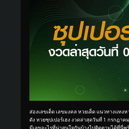
ส่องเลขเด็ด เลขมงคล หวยเด็ด แนวทางแทง
ดัง หวยซุปเปอร์เฮง งวดล่าสุดวันที่ 1 กรกฎาค
มีเลขอะไรที่น่าสนใจกันบ้างไปติดตามได้ที่นี่พ