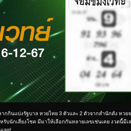
ากกินแบ่งรัฐบาล หวยไทย 3 ตัวและ 2 ตัวจากสำนักดัง หวย
ำหรับนักเสี่ยงโชค มีมาให้เลือกกันหลายเลขเช่นเคย งวดนี้มีเ
นเลย!