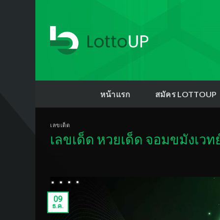
Skip
to
content
หน้าแรก
สมัคร LOTTOUP
เลขเด็ด
เลขเด็ด หวยเด็ด จอมขมังเวทย์ 
09
ธ.ค.