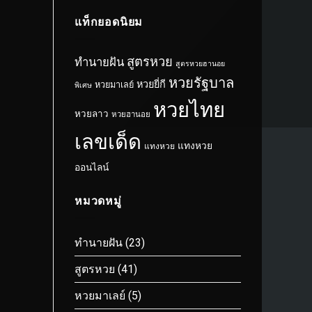
เด็ด
เถื่อน
วัน
หวย
แท็กยอดนิยม
16-
นี้
เด็ด
08-
มังกร
69
แดง
ล่าสุด
สูตรหวย
ทำนายฝัน
สูตรหวยฮานอย
16-
วัน
08-
หวยรัฐบาล
นี้
หวยยี่กี
หวยมาเลย์
พิเศษ
69
ล่าสุด
หวยไทย
หวยลาว
วัน
หวยฮานอย
นี้
เลขเด็ด
แทงหวย
แทงหวย
ออนไลน์
หมวดหมู่
ทำนายฝัน
(23)
สูตรหวย
(41)
หวยมาเลย์
(5)