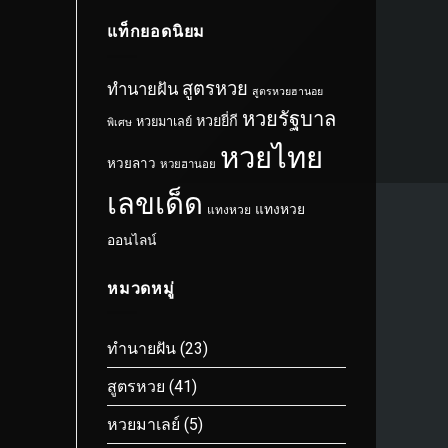
เด็ด
ทิพย์
วัน
หวย
แท็กยอดนิยม
16-
นี้
เด็ด
08-
จอม
69
ขมัง
ล่าสุด
สูตรหวย
ทำนายฝัน
สูตรหวยฮานอย
เวทย์
วัน
16-
หวยรัฐบาล
นี้
หวยยี่กี
หวยมาเลย์
พิเศษ
08-
69
หวยไทย
หวยลาว
ล่าสุด
หวยฮานอย
วัน
เลขเด็ด
นี้
แทงหวย
แทงหวย
ออนไลน์
หมวดหมู่
ทำนายฝัน
(23)
สูตรหวย
(41)
หวยมาเลย์
(5)