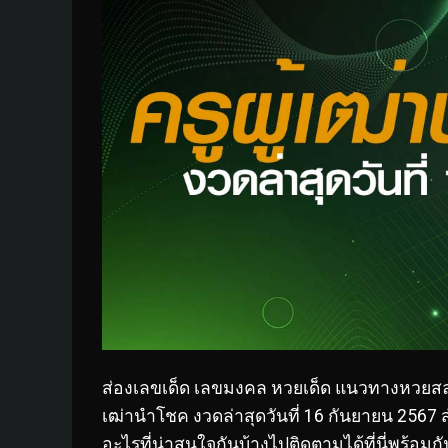
ส่องเลขเด็ด เลขมงคล หวยเด็ด แนวทางหวยสลาก
เฒ่านำโชค งวดล่าสุดวันที่ 16 กันยายน 2567 
อะไรที่น่าสนใจกันบ้างไปติดตามได้ที่นี่พร้อมกั