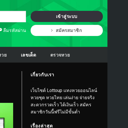
เข้าสู่ระบบ
ลืมรหัสผ่าน
สมัครสมาชิก
หวย
เลขเด็ด
ตรวจหวย
เกี่ยวกับเรา
เว็บไซต์ Lottoup แทงหวยออนไลน์
หวยชุด หวยไทย เล่นง่าย จ่ายจริง
สะดวกรวดเร็ว ได้เงินเร็ว สมัคร
สมาชิกวันนี้ฟรีไม่มีขั้นต่ำ
เรื่องล่าสุด