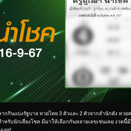
กินแบ่งรัฐบาล หวยไทย 3 ตัวและ 2 ตัวจากสำนักดัง หวยครู
สำหรับนักเสี่ยงโชค มีมาให้เลือกกันหลายเลขเช่นเคย งวดนี้ม
นเลย!