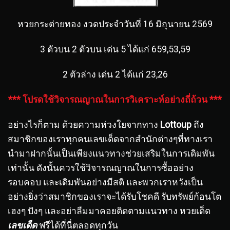
หวยกระต่ายทอง งวดประจำวันที่ 16 มิถุนายน 2569
3 ตัวบน 2 ตัวบน เด่น 5 ได้แก่ 659,53,59
2 ตัวล่าง เด่น 2 ได้แก่ 23,26
*** โปรดใช้วิจารณญาณในการวิเคราะห์อย่างถี่ถ้วน ***
อย่างไรก็ตาม ด้วยความห่วงใยจากทาง
Lottoup
ถึง
สมาชิกของเราทุกคนเลขเด็ดจากสำนักต่างๆที่ทางเรา
นำมาฝากนั้นเป็นเพียงแนวทางช่วยเสริมในการเดิมพัน
เท่านั้น ดังนั้นควรใช้วิจารณญาณในการซื้ออย่าง
รอบคอบ และเดิมพันอย่างมีสติ และพวกเราหวังเป็น
อย่างยิ่งว่าสมาชิกของเราจะได้รับโชคดี รับทรัพย์ก้อนโต
เฮงๆ ปังๆ และอย่าลืมมาคอยติดตามแนวทาง หวยเด็ด
เลขเด็ด
ฟรีได้ที่นี่ตลอดทุกวัน