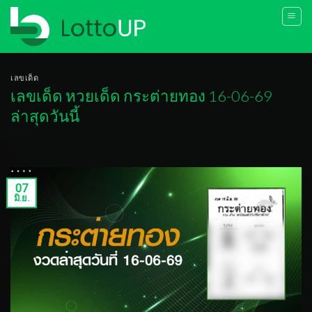
Skip
to
content
เลขเด็ด
เลขเด็ด หวยเด็ด กระต่ายทอง 16-06-69
ล่าสุดวันนี้
07
มิ.ย.