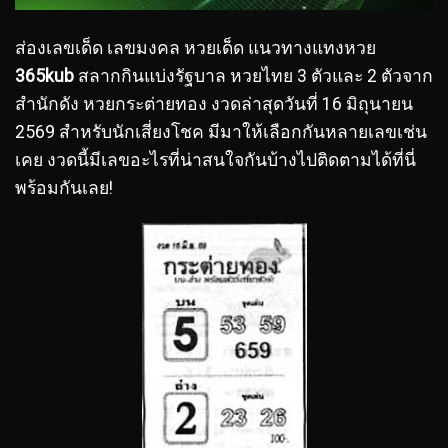
ส่องเลขเด็ด เลขมงคล หวยเด็ด แนวทางแทงหวย
365kub
สลากกินแบ่งรัฐบาล หวยไทย 3 ตัวและ 2 ตัวจาก
สำนักดัง หวยกระต่ายทอง งวดล่าสุดวันที่ 16 มิถุนายน
2569 สำหรับนักเสี่ยงโชค มีมาให้เลือกกันหลายเลขเช่น
เคย งวดนี้มีเลขอะไรที่น่าสนใจกันบ้างไปติดตามได้ที่นี่
พร้อมกันเลย!