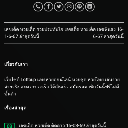
เลขเด็ด หวยเด็ด รวยประทับใจ
เลขเด็ด หวยเด็ด เลขฟันธง 16-
1-6-67 ล่าสุดวันนี้
6-67 ล่าสุดวันนี้
เกี่ยวกับเรา
เว็บไซต์ Lottoup แทงหวยออนไลน์ หวยชุด หวยไทย เล่นง่าย
จ่ายจริง สะดวกรวดเร็ว ได้เงินเร็ว สมัครสมาชิกวันนี้ฟรีไม่มี
ขั้นต่ำ
เรื่องล่าสุด
เลขเด็ด หวยเด็ด ติดดาว 16-08-69 ล่าสุดวันนี้
08