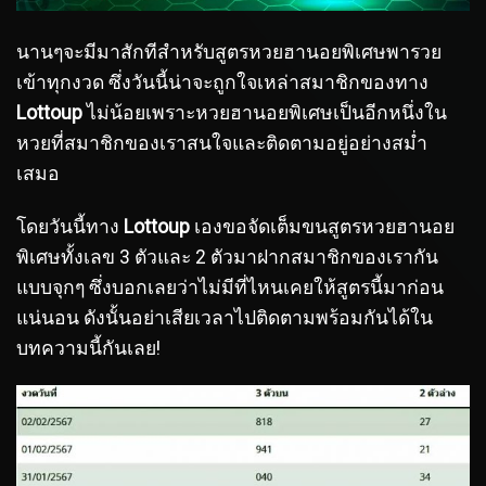
นานๆจะมีมาสักทีสำหรับสูตรหวยฮานอยพิเศษพารวย
เข้าทุกงวด ซึ่งวันนี้น่าจะถูกใจเหล่าสมาชิกของทาง
Lottoup
ไม่น้อยเพราะหวยฮานอยพิเศษเป็นอีกหนึ่งใน
หวยที่สมาชิกของเราสนใจและติดตามอยู่อย่างสมํ่า
เสมอ
โดยวันนี้ทาง
Lottoup
เองขอจัดเต็มขนสูตรหวยฮานอย
พิเศษทั้งเลข 3 ตัวและ 2 ตัวมาฝากสมาชิกของเรากัน
แบบจุกๆ ซึ่งบอกเลยว่าไม่มีที่ไหนเคยให้สูตรนี้มาก่อน
แน่นอน ดังนั้นอย่าเสียเวลาไปติดตามพร้อมกันได้ใน
บทความนี้กันเลย!