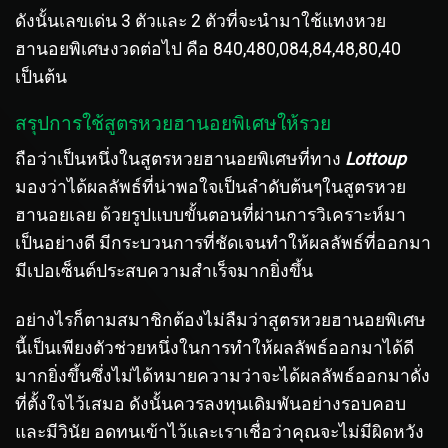
ดังนั้นเลขเด่น 3 ตัวและ 2 ตัวที่จะนำมาใช้แทงหวย
ฮานอยพิเศษงวดต่อไป คือ 840,480,084,84,48,80,40
เป็นต้น
สรุปการใช้สูตรหวยฮานอยพิเศษให้รวย
ถือว่าเป็นหนึ่งในสูตรหวยฮานอยพิเศษที่ทาง
Lottoup
มองว่าได้ผลลัพธ์ที่น่าพอใจเป็นลำดับต้นๆในสูตรหวย
ฮานอยเลย ด้วยรูปแบบขั้นตอนที่ผ่านการวิเคราะห์มา
เป็นอย่างดี มีกระบวนการที่ชัดเจนทำให้ผลลัพธ์ที่ออกมา
มีเปอเซ็นต์ประสบความสำเร็จมากยิ่งขึ้น
อย่างไรก็ตามสมาชิกต้องไม่ลืมว่าสูตรหวยฮานอยพิเศษ
นี้เป็นเพียงตัวช่วยหนึ่งในการทำให้ผลลัพธ์ออกมาได้ดี
มากยิ่งขึ้นซึ่งไม่ได้หมายความว่าจะได้ผลลัพธ์ออกมาดั่ง
ที่ตั้งใจไว้เสมอ ดังนั้นควรลงทุนเดิมพันอย่างรอบคอบ
และมีวินัย อดทนเข้าไว้และเราเชื่อว่าคุณจะไม่มีผิดหวัง