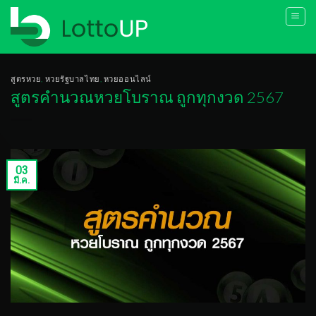
Skip
to
content
สูตรหวย
,
หวยรัฐบาลไทย
,
หวยออนไลน์
สูตรคำนวณหวยโบราณ ถูกทุกงวด 2567
03
มี.ค.