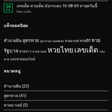
เลข
จอม
08-
นี้
เด็ด
เลขเด็ด หวยเด็ด มังกรแดง 16-08-69 ล่าสุดวันนี้
ขมัง
04
69
หวย
ส.ค.
เวทย์
ล่าสุด
บน
ปิดความเห็น
เด็ด
16-
วัน
เลข
ล้ม
08-
นี้
เด็ด
หวย
69
หวย
แท็กยอดนิยม
เถื่อน
ล่าสุด
เด็ด
16-
วัน
มังกร
08-
นี้
แดง
69
หวย
สูตรหวย
ทำนายฝัน
หวยยี่กี
หวยมาเลย์
สูตรหวยฮานอยพิเศษ
16-
ล่าสุด
08-
วัน
หวยไทย
เลขเด็ด
รัฐบาล
69
หวยลาว
นี้
หวยฮานอย
แทง
ล่าสุด
วัน
แทงหวยออนไลน์
หวย
นี้
หมวดหมู่
ทำนายฝัน
(23)
สูตรหวย
(41)
หวยมาเลย์
(5)