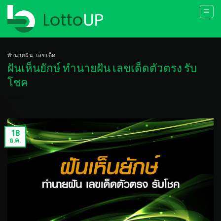
Skip
to
content
ทำนายฝัน
,
เลขเด็ด
ฝันเห็นยักษ์ ทำนายฝัน เลขเด็ดตัวตรง รับ
โชค
18
ธ.ค.